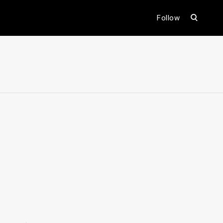
open
Follow
search
form
ental