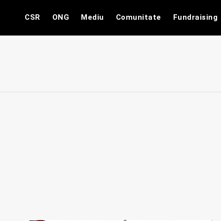
Skip
CSR
ONG
Mediu
Comunitate
Fundraising
to
content