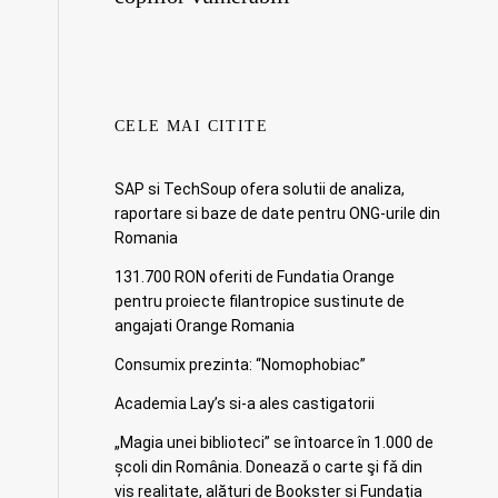
CELE MAI CITITE
SAP si TechSoup ofera solutii de analiza,
raportare si baze de date pentru ONG-urile din
Romania
131.700 RON oferiti de Fundatia Orange
pentru proiecte filantropice sustinute de
angajati Orange Romania
Consumix prezinta: “Nomophobiac”
Academia Lay’s si-a ales castigatorii
„Magia unei biblioteci” se întoarce în 1.000 de
școli din România. Doneazǎ o carte şi fǎ din
vis realitate, alături de Bookster și Fundația