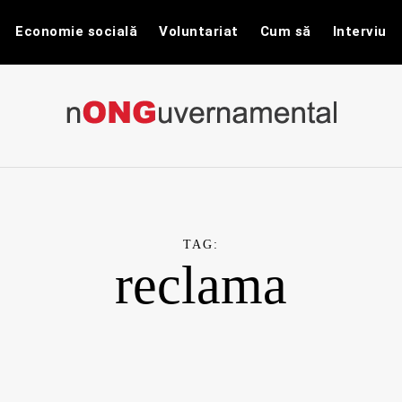
Economie socială
Voluntariat
Cum să
Interviu
nONGuvernam
Stiri CSR / Stiri ONG
TAG:
reclama