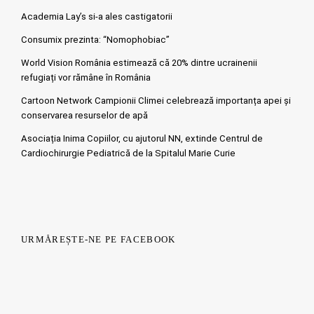
Academia Lay’s si-a ales castigatorii
Consumix prezinta: “Nomophobiac”
World Vision România estimează că 20% dintre ucrainenii
refugiați vor rămâne în România
Cartoon Network Campionii Climei celebrează importanța apei și
conservarea resurselor de apă
Asociația Inima Copiilor, cu ajutorul NN, extinde Centrul de
Cardiochirurgie Pediatrică de la Spitalul Marie Curie
URMĂREȘTE-NE PE FACEBOOK