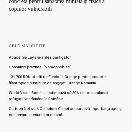
concretă pentru sănătatea mintală și fizică a
copiilor vulnerabili
CELE MAI CITITE
Academia Lay’s si-a ales castigatorii
Consumix prezinta: “Nomophobiac”
131.700 RON oferiti de Fundatia Orange pentru proiecte
filantropice sustinute de angajati Orange Romania
World Vision România estimează că 20% dintre ucrainenii
refugiați vor rămâne în România
Cartoon Network Campionii Climei celebrează importanța apei și
conservarea resurselor de apă