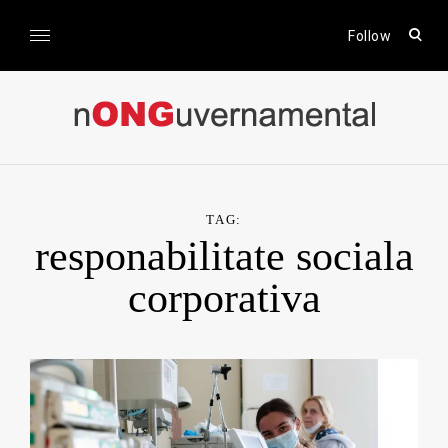
Skip
to
open
Follow
sear
content
form
nONGuvernamental
Stiri CSR / Stiri ONG
TAG:
responabilitate sociala
corporativa