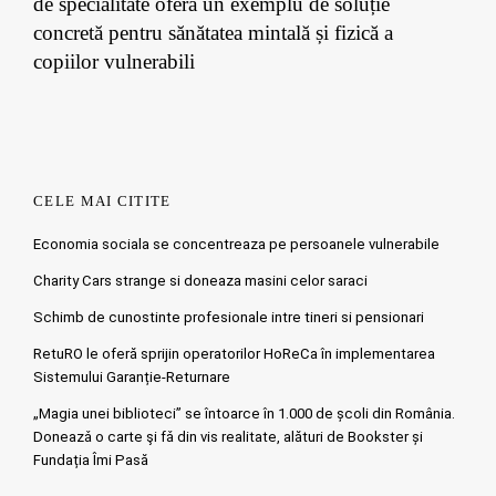
de specialitate oferă un exemplu de soluție
concretă pentru sănătatea mintală și fizică a
copiilor vulnerabili
CELE MAI CITITE
Economia sociala se concentreaza pe persoanele vulnerabile
Charity Cars strange si doneaza masini celor saraci
Schimb de cunostinte profesionale intre tineri si pensionari
RetuRO le oferă sprijin operatorilor HoReCa în implementarea
Sistemului Garanție-Returnare
„Magia unei biblioteci” se întoarce în 1.000 de școli din România.
Doneazǎ o carte şi fǎ din vis realitate, alături de Bookster și
Fundația Îmi Pasă