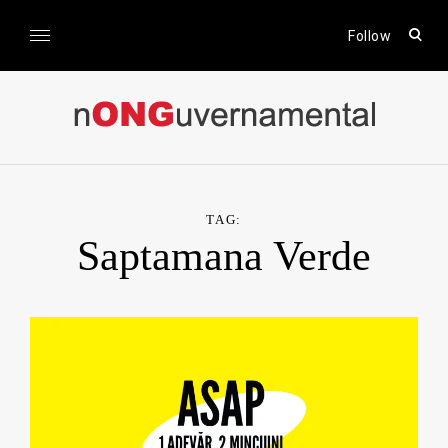
Skip
to
open
Follow
sear
content
form
nONGuvernamental
Stiri CSR / Stiri ONG
TAG:
Saptamana Verde