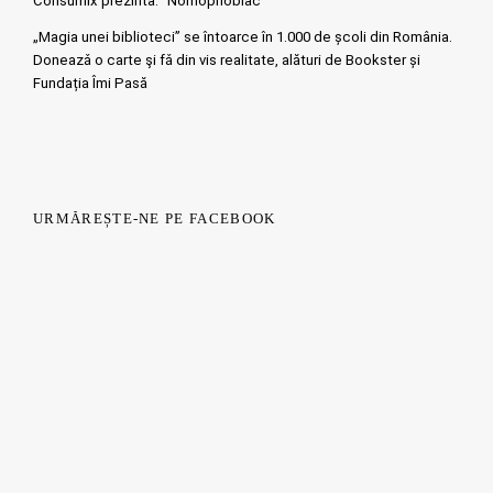
Consumix prezinta: “Nomophobiac”
„Magia unei biblioteci” se întoarce în 1.000 de școli din România.
Doneazǎ o carte şi fǎ din vis realitate, alături de Bookster și
Fundația Îmi Pasă
URMĂREȘTE-NE PE FACEBOOK