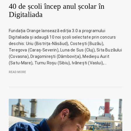
40 de școli încep anul școlar în
Digitaliada
Fundația Orange lansează ediția 3.0 a programului
Digitaliada și adaugă 10 noi școli selectate prin concurs
deschis: Uriu (Bistrița-Năsăud), Costești (Buzău),
Teregova (Caraș-Severin), Luna de Sus (Cluj), Sita Buzăului
(Covasna), Dragomirești (Dâmbovița), Medieșu Aurit
(Satu-Mare), Turnu Roșu (Sibiu), Ivănești (Vaslui),…
READ MORE