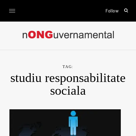
Skip
to
open
Follow
sear
content
form
nONGuvernamental
Stiri CSR / Stiri ONG
TAG:
studiu responsabilitate
sociala