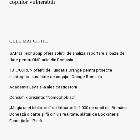
copiilor vulnerabili
CELE MAI CITITE
SAP si TechSoup ofera solutii de analiza, raportare si baze de
date pentru ONG-urile din Romania
131.700 RON oferiti de Fundatia Orange pentru proiecte
filantropice sustinute de angajati Orange Romania
Academia Lay’s si-a ales castigatorii
Consumix prezinta: “Nomophobiac”
„Magia unei biblioteci” se întoarce în 1.000 de școli din România.
Doneazǎ o carte şi fǎ din vis realitate, alături de Bookster și
Fundația Îmi Pasă