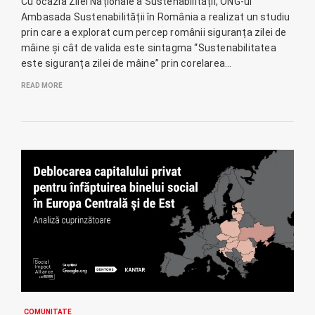
Cu ocazia Zilei Naționale a Sustenabilității, ONG-ul
Ambasada Sustenabilității în România a realizat un studiu
prin care a explorat cum percep românii siguranța zilei de
mâine și cât de valida este sintagma “Sustenabilitatea
este siguranța zilei de mâine” prin corelarea…
READ MORE
COMUNITATE