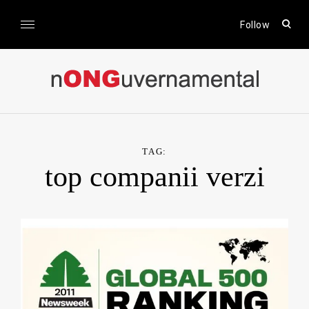
Skip
to
open
Follow
sear
content
form
nONGuvernamental
Stiri CSR / Stiri ONG
TAG:
top companii verzi