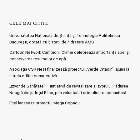
CELE MAI CITITE
Universitatea Națională de Știință și Tehnologie Politehnica
București, dotată cu 5 stații de hidratare AMS
Cartoon Network Campionii Climei celebrează importanța apei și
conservarea resurselor de apă
Asociația CSR Nest finalizează proiectul „Verde Citadin”, ajuns la
a treia ediție consecutivă
„Izvor de Sănătate” – inițiativă de revitalizare a Izvorului Pădurea
Neagră din județul Bihor, prin voluntariat și implicare comunitară
Enel lanseaza proiectul Mega Copacul