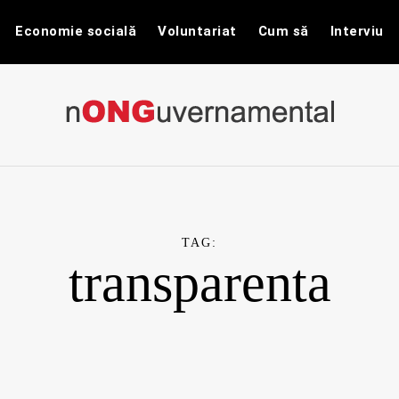
Economie socială
Voluntariat
Cum să
Interviu
nONGuvernam
Stiri CSR / Stiri ONG
TAG:
transparenta