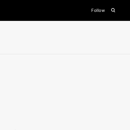
open
Follow
search
form
ental