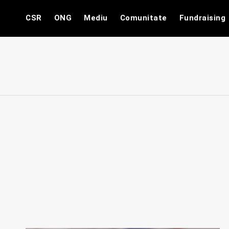
Skip
CSR
ONG
Mediu
Comunitate
Fundraising
to
content