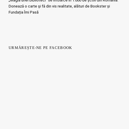
„Magia unei biblioteci” se întoarce în 1.000 de școli din România.
Doneazǎ o carte şi fǎ din vis realitate, alături de Bookster și
Fundația Îmi Pasă
URMĂREȘTE-NE PE FACEBOOK