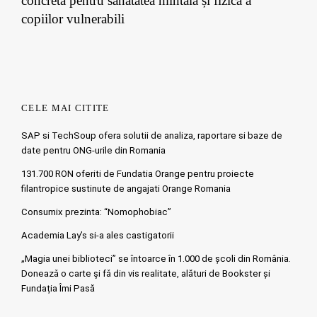
concretă pentru sănătatea mintală și fizică a
copiilor vulnerabili
CELE MAI CITITE
SAP si TechSoup ofera solutii de analiza, raportare si baze de
date pentru ONG-urile din Romania
131.700 RON oferiti de Fundatia Orange pentru proiecte
filantropice sustinute de angajati Orange Romania
Consumix prezinta: “Nomophobiac”
Academia Lay’s si-a ales castigatorii
„Magia unei biblioteci” se întoarce în 1.000 de școli din România.
Doneazǎ o carte şi fǎ din vis realitate, alături de Bookster și
Fundația Îmi Pasă