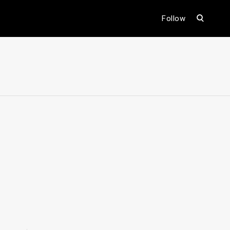
open
Follow
search
form
ental