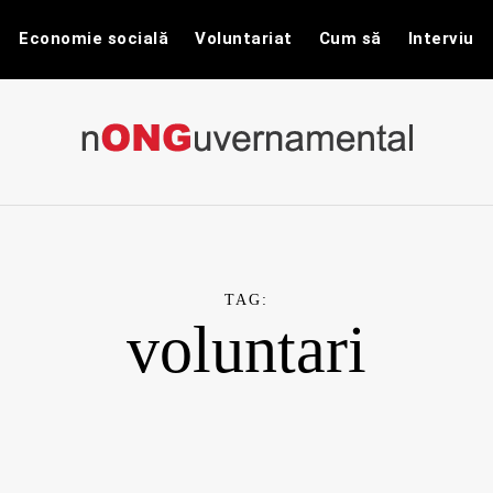
Economie socială
Voluntariat
Cum să
Interviu
nONGuvernam
Stiri CSR / Stiri ONG
TAG:
voluntari