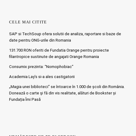
CELE MAI CITITE
SAP si TechSoup ofera solutii de analiza, raportare si baze de
date pentru ONG-urile din Romania
131.700 RON oferiti de Fundatia Orange pentru proiecte
filantropice sustinute de angajati Orange Romania
Consumix prezinta: “Nomophobiac”
Academia Lay’s si-a ales castigatorii
„Magia unei biblioteci” se întoarce în 1.000 de școli din România.
Doneazǎ o carte şi fǎ din vis realitate, alături de Bookster și
Fundația Îmi Pasă