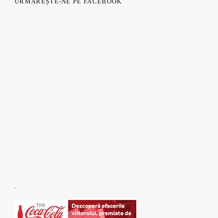
URMĂREȘTE-NE PE FACEBOOK
.