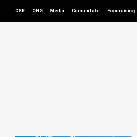
Skip
CSR
ONG
Mediu
Comunitate
Fundraising
to
content