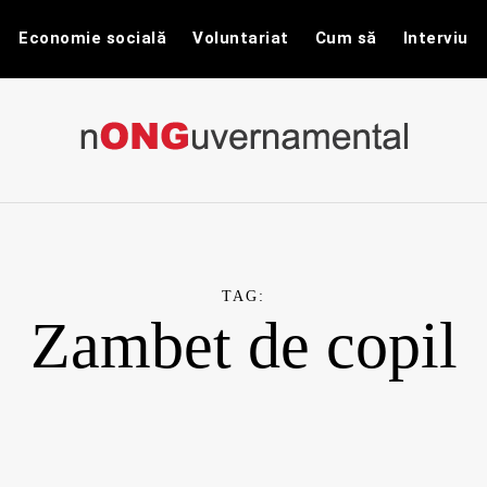
Economie socială
Voluntariat
Cum să
Interviu
nONGuvernam
Stiri CSR / Stiri ONG
TAG:
Zambet de copil