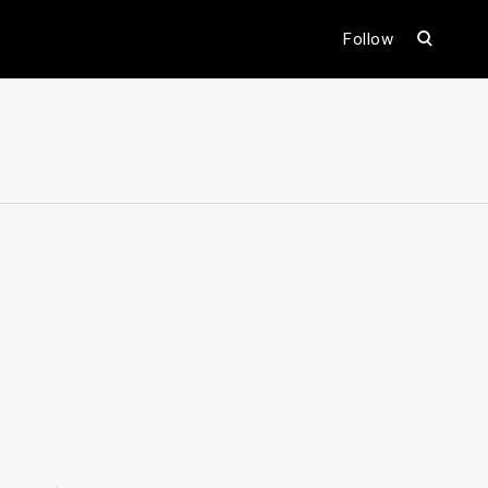
open
Follow
search
form
ental