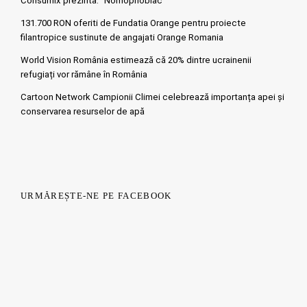
Consumix prezinta: “Nomophobiac”
131.700 RON oferiti de Fundatia Orange pentru proiecte
filantropice sustinute de angajati Orange Romania
World Vision România estimează că 20% dintre ucrainenii
refugiați vor rămâne în România
Cartoon Network Campionii Climei celebrează importanța apei și
conservarea resurselor de apă
URMĂREȘTE-NE PE FACEBOOK