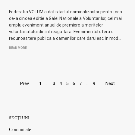
Federatia VOLUM a dat startul nominalizarilor pentru cea
de-a cincea editie a Galei Nationale a Voluntarilor, cel mai
amplu eveniment anual de premiere a meritelor
voluntariatului din intreaga tara. Evenimentul ofera o
recunoastere publica a oamenilor care daruiesc in mod…
READ MORE
Page
Prev
1
…
3
4
5
6
7
…
9
Next
navigation
SECȚIUNI
Comunitate