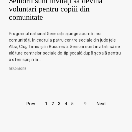
Seniorii sunt invitați să devină
voluntari pentru copiii din
comunitate
Programul național Generații ajunge acum în noi
comunități, în cadrul a patru centre sociale din județele
Alba, Cluj, Timiș și în București. Seniorii sunt invitați să se
alăture centrelor sociale de tip școală după școală pentru
a oferi sprijin la…
READ MORE
Page
Prev
1
2
3
4
5
…
9
Next
navigation