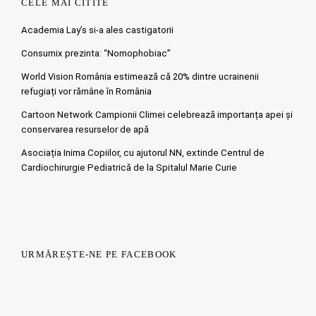
CELE MAI CITITE
Academia Lay’s si-a ales castigatorii
Consumix prezinta: “Nomophobiac”
World Vision România estimează că 20% dintre ucrainenii
refugiați vor rămâne în România
Cartoon Network Campionii Climei celebrează importanța apei și
conservarea resurselor de apă
Asociația Inima Copiilor, cu ajutorul NN, extinde Centrul de
Cardiochirurgie Pediatrică de la Spitalul Marie Curie
URMĂREȘTE-NE PE FACEBOOK