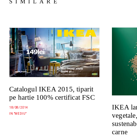
SIMILARE
Catalogul IKEA 2015, tiparit
pe hartie 100% certificat FSC
IKEA lan
18/08/2014
vegetale,
IN "MEDIU"
sustenabi
carne