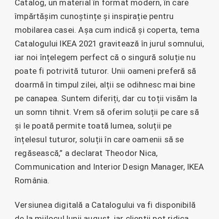
Catalog, un material în format modern, în care
împărtășim cunoștințe și inspirație pentru
mobilarea casei. Așa cum indică și coperta, tema
Catalogului IKEA 2021 gravitează în jurul somnului,
iar noi înțelegem perfect că o singură soluție nu
poate fi potrivită tuturor. Unii oameni preferă să
doarmă în timpul zilei, alții se odihnesc mai bine
pe canapea. Suntem diferiți, dar cu toții visăm la
un somn tihnit. Vrem să oferim soluții pe care să
și le poată permite toată lumea, soluții pe
înțelesul tuturor, soluții în care oamenii să se
regăsească,” a declarat Theodor Nica,
Communication and Interior Design Manager, IKEA
România.
Versiunea digitală a Catalogului va fi disponibilă
de la mijlocul lunii august, iar clienții pot ridica