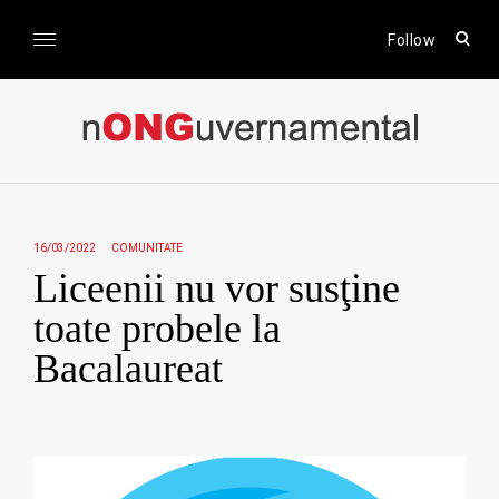
Skip
to
open
Follow
sear
content
form
nONGuvernamental
Stiri CSR / Stiri ONG
16/03/2022
COMUNITATE
Liceenii nu vor susţine
toate probele la
Bacalaureat