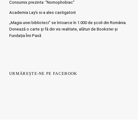
Consumix prezinta: “Nomophobiac”
Academia Lay’s si-a ales castigatorii
„Magia unei biblioteci” se întoarce în 1.000 de școli din România.
Doneazǎ o carte şi fǎ din vis realitate, alături de Bookster și
Fundația Îmi Pasă
URMĂREȘTE-NE PE FACEBOOK