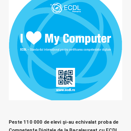
Peste 110 000 de elevi şi-au echivalat proba de
Competenţe Digitale de la Bacalaureat cu ECDL,