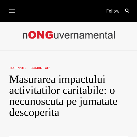
Skip
to
open
Follow
sear
content
form
nONGuvernamental
Stiri CSR / Stiri ONG
14/11/2012
COMUNITATE
Masurarea impactului
activitatilor caritabile: o
necunoscuta pe jumatate
descoperita