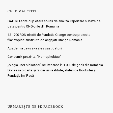
CELE MAI CITITE
SAP si TechSoup ofera solutii de analiza, raportare si baze de
date pentru ONG-urile din Romania
131.700 RON oferiti de Fundatia Orange pentru proiecte
filantropice sustinute de angajati Orange Romania
Academia Lay’s si-a ales castigatorii
Consumix prezinta: “Nomophobiac”
„Magia unei biblioteci” se întoarce în 1.000 de școli din România.
Doneazǎ o carte şi fǎ din vis realitate, alături de Bookster și
Fundația Îmi Pasă
URMĂREȘTE-NE PE FACEBOOK