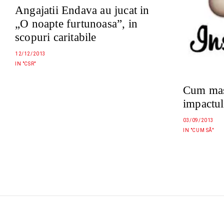
Angajatii Endava au jucat in
„O noapte furtunoasa”, in
scopuri caritabile
12/12/2013
IN "CSR"
Cum mas
impactul
03/09/2013
IN "CUM SĂ"