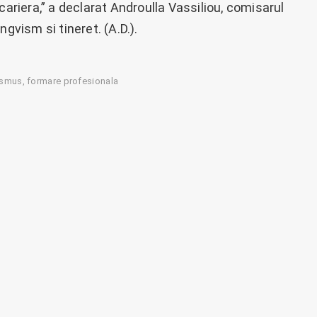
cariera,” a declarat Androulla Vassiliou, comisarul
gvism si tineret. (A.D.).
asmus
formare profesionala