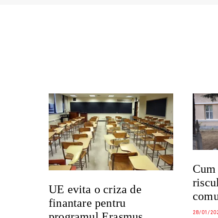
Cum 
riscu
UE evita o criza de
comu
finantare pentru
28/01/20
programul Erasmus