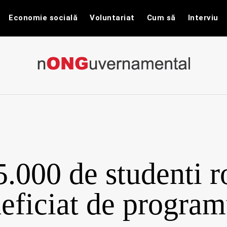
Economie socială
Voluntariat
Cum să
Interviu
nONGuvernam
Stiri CSR / Stiri ONG
5.000 de studenti 
eficiat de program