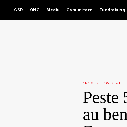
Skip
CSR
ONG
Mediu
Comunitate
Fundraising
to
content
11/07/2014
COMUNITATE
Peste 
au ben