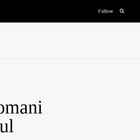
open
Follow
search
form
ental
romani
ul