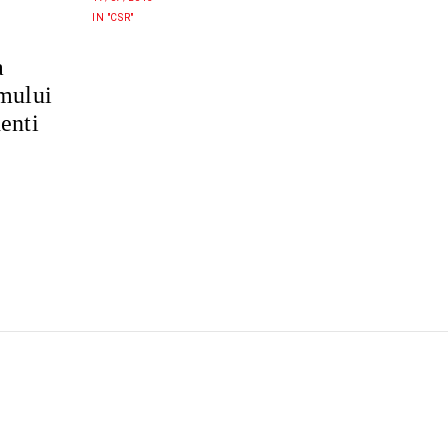
IN "CSR"
a
amului
enti