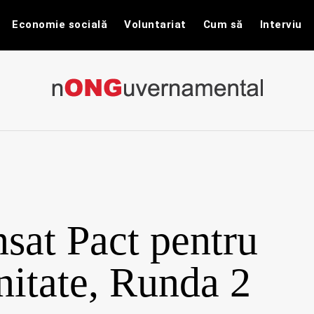
Economie socială
Voluntariat
Cum să
Interviu
nONGuvernam
Stiri CSR / Stiri ONG
nsat Pact pentru
itate, Runda 2