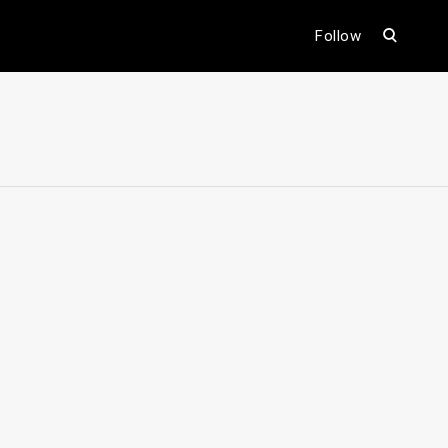
open
Follow
search
form
ental