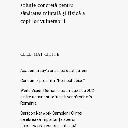
soluție concretă pentru
sănătatea mintală și fizică a
copiilor vulnerabili
CELE MAI CITITE
Academia Lay’s si-a ales castigatorii
Consumix prezinta: “Nomophobiac”
World Vision România estimează că 20%
dintre ucrainenii refugiați vor rămâne în
România
Cartoon Network Campionii Climei
celebrează importanța apei și
conservarea resurselor de apă