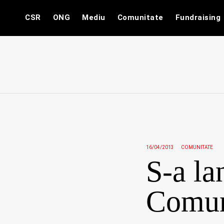
Skip
CSR
ONG
Mediu
Comunitate
Fundraising
to
content
16/04/2013
COMUNITATE
S-a la
Comun