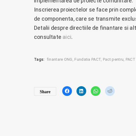
implementarea de proiecte comunitare.
Inscrierea proiectelor se face prin comple
de componenta, care se transmite exclusi
Detalii despre directiile de finantare si a
consultate
aici
.
Tags:
finantare ONG
Fundatia PACT
Pact pentru
PACT
C
C
C
C
Share
l
l
l
l
i
i
i
i
c
c
c
c
k
k
k
k
t
t
t
t
o
o
o
o
s
s
s
s
h
h
h
h
a
a
a
a