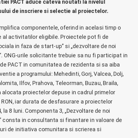
iei PACT aduce cateva noutati la nivelul
ui de inscriere si selectie al proiectelor.
plifica componentele, oferind in acelasi timp o
l activitatilor eligibile. Proiectele pot fi de
iala in faza de start-up” si „dezvoltare de noi
 ONG-urile solicitante trebuie sa nu fi participat in
e de PACT in comunitatea de rezidenta si sa aiba
ventie a programului: Mehedinti, Gorj, Valcea, Dolj,
alomita, Ilfov, Prahova, Teleorman, Buzau, Braila,
 alocata proiectelor depuse in cadrul primelor
ON, iar durata de desfasurare a proiectelor
, la 8 luni. Componenta 3, „Dezvoltare de noi
 consta in consultanta si finantare in valoare de
ri de initiativa comunitara si scrierea si