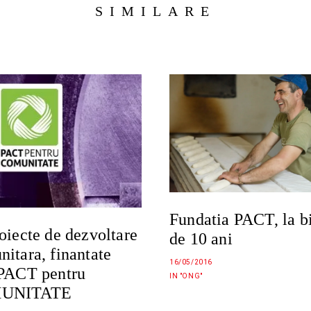
SIMILARE
Fundatia PACT, la b
oiecte de dezvoltare
de 10 ani
itara, finantate
16/05/2016
 PACT pentru
IN "ONG"
UNITATE