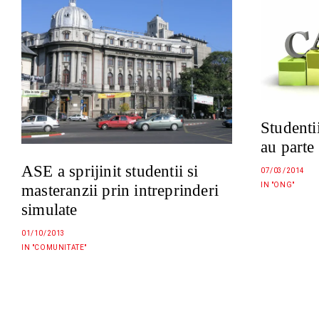
Student
au parte
ASE a sprijinit studentii si
07/03/2014
IN "ONG"
masteranzii prin intreprinderi
simulate
01/10/2013
IN "COMUNITATE"