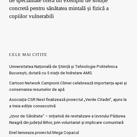
de specialitate oferă un exemplu de soluție
concretă pentru sănătatea mintală și fizică a
copiilor vulnerabili
CELE MAI CITITE
Universitatea Națională de Știință și Tehnologie Politehnica
București, dotată cu 5 stații de hidratare AMS
Cartoon Network Campionii Climei celebrează importanța apei și
conservarea resurselor de apă
Asociația CSR Nest finalizează proiectul „Verde Citadin”, ajuns la
a treia ediție consecutivă
„Izvor de Sănătate” – inițiativă de revitalizare a Izvorului Pădurea
Neagră din județul Bihor, prin voluntariat și implicare comunitară
Enel lanseaza proiectul Mega Copacul