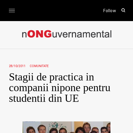
Skip
to
open
Follow
sear
content
form
nONGuvernamental
Stiri CSR / Stiri ONG
28/10/2011
COMUNITATE
Stagii de practica in
companii nipone pentru
studentii din UE