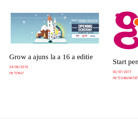
Grow a ajuns la a 16 a editie
Start pe
24/06/2016
03/07/2017
IN "ONG"
IN "COMUNITAT