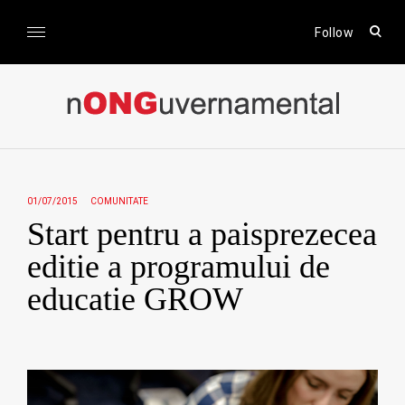
Skip
to
open
Follow
sear
content
form
nONGuvernamental
Stiri CSR / Stiri ONG
01/07/2015
COMUNITATE
Start pentru a paisprezecea
editie a programului de
educatie GROW