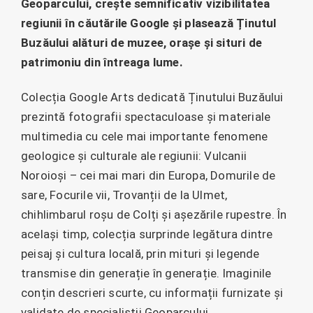
Geoparcului, crește semnificativ vizibilitatea
regiunii în căutările Google și plasează Ținutul
Buzăului alături de muzee, orașe și situri de
patrimoniu din întreaga lume.
Colecția Google Arts dedicată Ținutului Buzăului
prezintă fotografii spectaculoase și materiale
multimedia cu cele mai importante fenomene
geologice și culturale ale regiunii: Vulcanii
Noroioși – cei mai mari din Europa, Domurile de
sare, Focurile vii, Trovanții de la Ulmet,
chihlimbarul roșu de Colți și așezările rupestre. În
același timp, colecția surprinde legătura dintre
peisaj și cultura locală, prin mituri și legende
transmise din generație în generație. Imaginile
conțin descrieri scurte, cu informații furnizate și
validate de specialiștii Geoparcului.