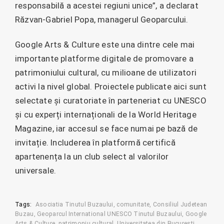
responsabilă a acestei regiuni unice”, a declarat
Răzvan-Gabriel Popa, managerul Geoparcului.
Google Arts & Culture este una dintre cele mai
importante platforme digitale de promovare a
patrimoniului cultural, cu milioane de utilizatori
activi la nivel global. Proiectele publicate aici sunt
selectate și curatoriate în parteneriat cu UNESCO
și cu experți internaționali de la World Heritage
Magazine, iar accesul se face numai pe bază de
invitație. Includerea în platformă certifică
apartenența la un club select al valorilor
universale.
Tags:
Asociatia Tinutul Buzaului
comunitate
Consiliul Judetean
Buzau
Geoparcul International UNESCO Tinutul Buzaului
Google
Arts & Culture
patrimoniu cultural
Universitatea din Bucuresti