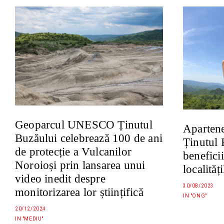
Geoparcul UNESCO Ținutul
Apartene
Buzăului celebrează 100 de ani
Ținutul 
de protecție a Vulcanilor
benefici
Noroioși prin lansarea unui
localităț
video inedit despre
30/08/2023
monitorizarea lor științifică
IN "ONG"
20/12/2024
IN "MEDIU"