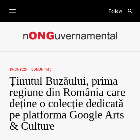
Skip
to
open
Follow
sear
content
form
nONGuvernamental
Stiri CSR / Stiri ONG
29/09/2025
COMUNITATE
Ținutul Buzăului, prima
regiune din România care
deține o colecție dedicată
pe platforma Google Arts
& Culture