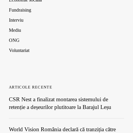
o
o
o
)
w
w
w
Fundraising
)
)
)
Interviu
Mediu
ONG
Voluntariat
ARTICOLE RECENTE
CSR Nest a finalizat montarea sistemului de
retenție a deșeurilor plutitoare la Barajul Leșu
World Vision România declară că tranziția către