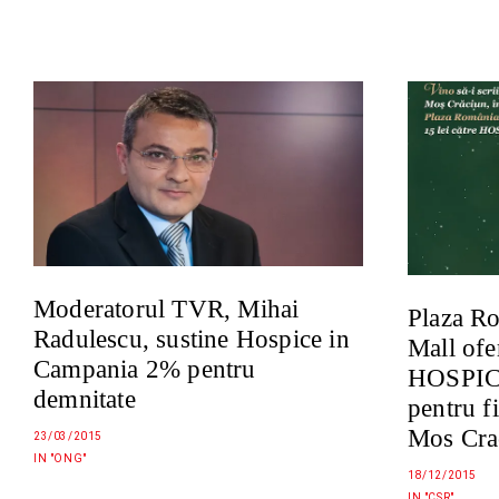
Moderatorul TVR, Mihai
Plaza Ro
Radulescu, sustine Hospice in
Mall ofer
Campania 2% pentru
HOSPICE
demnitate
pentru fi
Mos Cra
23/03/2015
IN "ONG"
18/12/2015
IN "CSR"