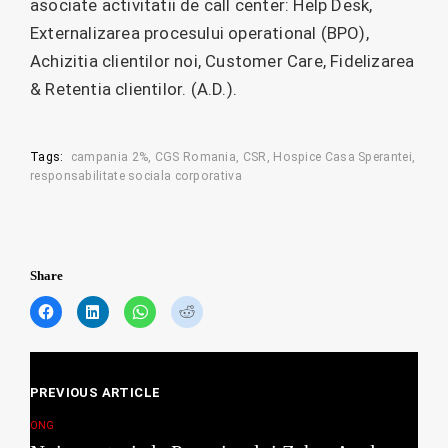
asociate activitatii de call center: Help Desk,
Externalizarea procesului operational (BPO),
Achizitia clientilor noi, Customer Care, Fidelizarea
& Retentia clientilor. (A.D.).
Tags:
campania 2%
CGS Romania
CSR
Hospice Casa Sperantei
responsabilitate sociala corporativa
Share
C
C
C
C
l
l
l
l
i
i
i
i
c
c
c
c
Posts
k
k
k
k
t
t
t
t
PREVIOUS ARTICLE
navigation
o
o
o
o
s
s
s
s
ONG
h
h
h
h