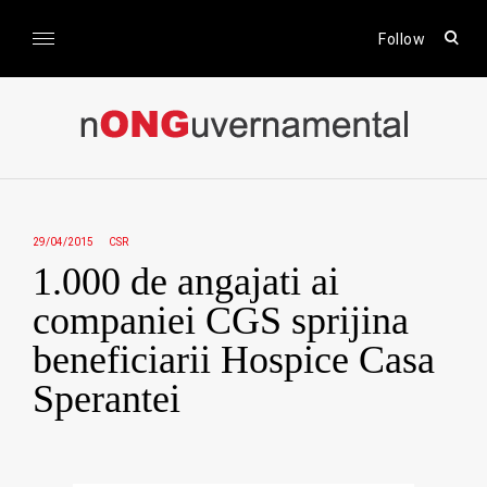
Skip
to
open
Follow
sear
content
form
nONGuvernamental
Stiri CSR / Stiri ONG
29/04/2015
CSR
1.000 de angajati ai
companiei CGS sprijina
beneficiarii Hospice Casa
Sperantei