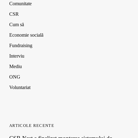
d
d
d
w
Comunitate
o
o
o
)
w
w
w
CSR
)
)
)
Cum să
Economie socială
Fundraising
Interviu
Mediu
ONG
Voluntariat
ARTICOLE RECENTE