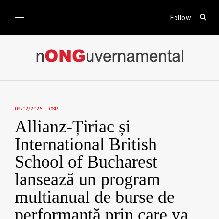
Skip
to
open
Follow
sear
content
form
nONGuvernamental
Stiri CSR / Stiri ONG
09/02/2026
CSR
Allianz-Țiriac și
International British
School of Bucharest
lansează un program
multianual de burse de
performanță prin care va