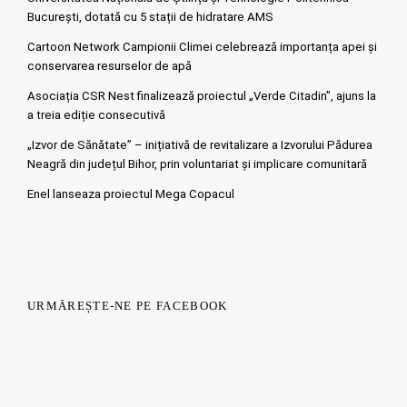
București, dotată cu 5 stații de hidratare AMS
Cartoon Network Campionii Climei celebrează importanța apei și
conservarea resurselor de apă
Asociația CSR Nest finalizează proiectul „Verde Citadin”, ajuns la
a treia ediție consecutivă
„Izvor de Sănătate” – inițiativă de revitalizare a Izvorului Pădurea
Neagră din județul Bihor, prin voluntariat și implicare comunitară
Enel lanseaza proiectul Mega Copacul
URMĂREȘTE-NE PE FACEBOOK