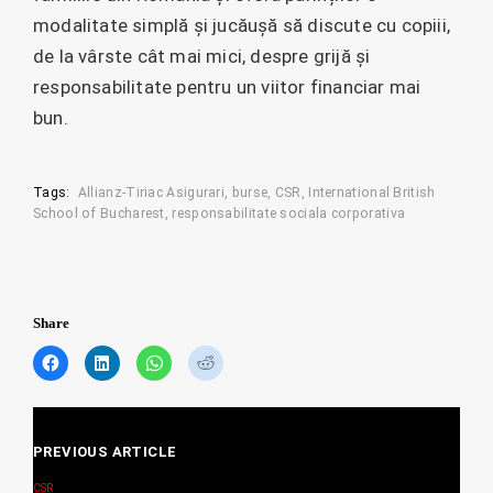
modalitate simplă și jucăușă să discute cu copiii,
de la vârste cât mai mici, despre grijă și
responsabilitate pentru un viitor financiar mai
bun.
Tags:
Allianz-Tiriac Asigurari
burse
CSR
International British
School of Bucharest
responsabilitate sociala corporativa
Share
C
C
C
C
l
l
l
l
i
i
i
i
c
c
c
c
Posts
k
k
k
k
t
t
t
t
PREVIOUS ARTICLE
navigation
o
o
o
o
s
s
s
s
CSR