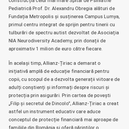
construcția celui mai mare Spital de Psihiatrie
Pediatrică Prof. Dr. Alexandru Obregia alături de
Fundația Metropolis și susținerea Campus Lumya,
primul centru integrat de sprijin pentru tinerii cu
tulburări de spectru autist dezvoltat de Asociația
NIA Neurodiversity Academy, prin donații de
aproximativ 1 milion de euro către fiecare.
În același timp, Allianz-Țiriac a demarat o
inițiativă amplă de educație financiară pentru
copii, cu scopul de a dezvolta generații viitoare de
adulți conștienți și informați despre riscuri și
protecția prin asigurări. Prin cartea de povești
„Filip și secretul de Dincolo”, Allianz-Țiriac a creat
astfel un instrument educativ care aduce
conceptul de protecție financiară mai aproape de
familiile din România și oferă părinților o