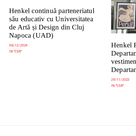
Henkel continuă parteneriatul
său educativ cu Universitatea
de Artă și Design din Cluj
Napoca (UAD)
Henkel 
06/12/2024
Departa
IN "CSR"
vestimen
Departam
29/11/2023
IN "CSR"