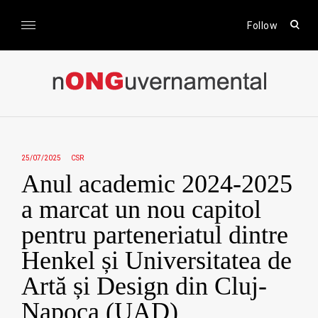
Skip
to
open
Follow
sear
content
form
nONGuvernamental
Stiri CSR / Stiri ONG
25/07/2025
CSR
Anul academic 2024-2025
a marcat un nou capitol
pentru parteneriatul dintre
Henkel și Universitatea de
Artă și Design din Cluj-
Napoca (UAD)