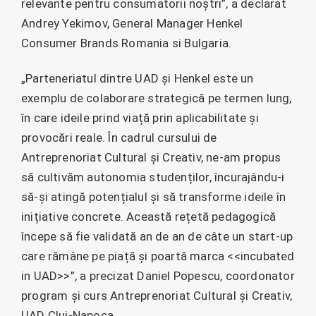
relevante pentru consumatorii noștri”, a declarat
Andrey Yekimov, General Manager Henkel
Consumer Brands Romania si Bulgaria.
„Parteneriatul dintre UAD și Henkel este un
exemplu de colaborare strategică pe termen lung,
în care ideile prind viață prin aplicabilitate și
provocări reale. În cadrul cursului de
Antreprenoriat Cultural și Creativ, ne-am propus
să cultivăm autonomia studenților, încurajându-i
să-și atingă potențialul și să transforme ideile în
inițiative concrete. Această rețetă pedagogică
începe să fie validată an de an de câte un start-up
care rămâne pe piață și poartă marca <<incubated
in UAD>>”, a precizat Daniel Popescu, coordonator
program și curs Antreprenoriat Cultural și Creativ,
UAD Cluj-Napoca.