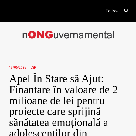
Skip
to
open
Follow
sear
content
form
nONGuvernamental
Stiri CSR / Stiri ONG
18/06/2025
CSR
Apel În Stare să Ajut:
Finanțare în valoare de 2
milioane de lei pentru
proiecte care sprijină
sănătatea emoțională a
adolescenților din