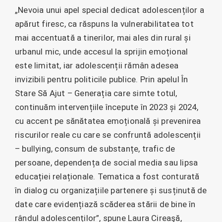
„Nevoia unui apel special dedicat adolescenților a
apărut firesc, ca răspuns la vulnerabilitatea tot
mai accentuată a tinerilor, mai ales din rural și
urbanul mic, unde accesul la sprijin emoțional
este limitat, iar adolescenții rămân adesea
invizibili pentru politicile publice. Prin apelul În
Stare Să Ajut – Generația care simte totul,
continuăm intervențiile începute în 2023 și 2024,
cu accent pe sănătatea emoțională și prevenirea
riscurilor reale cu care se confruntă adolescenții
– bullying, consum de substanțe, trafic de
persoane, dependența de social media sau lipsa
educației relaționale. Tematica a fost conturată
în dialog cu organizațiile partenere și susținută de
date care evidențiază scăderea stării de bine în
rândul adolescenților”, spune Laura Cireaşă,