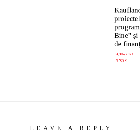
Kauflan
proiectel
programu
Bine” și
de finanț
04/06/2021
IN "CSR"
LEAVE A REPLY