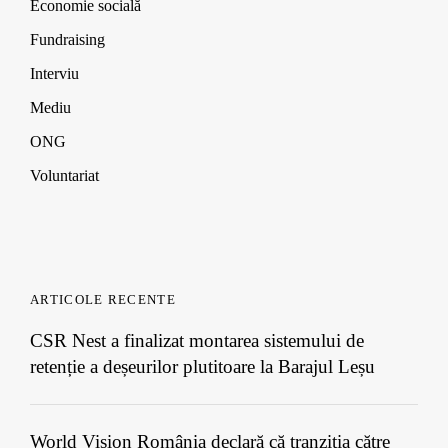
w
w
w
Economie socială
)
)
)
Fundraising
Interviu
Mediu
ONG
Voluntariat
ARTICOLE RECENTE
CSR Nest a finalizat montarea sistemului de
retenție a deșeurilor plutitoare la Barajul Leșu
World Vision România declară că tranziția către