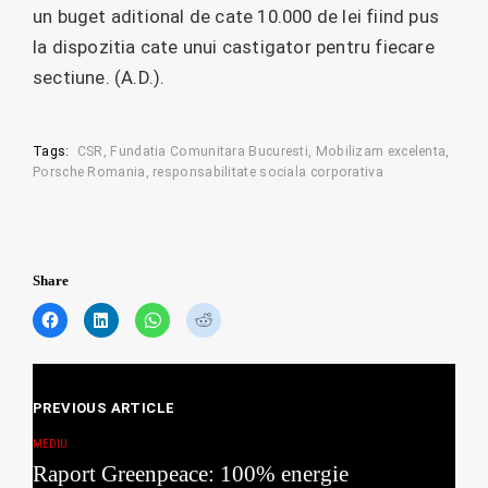
un buget aditional de cate 10.000 de lei fiind pus
la dispozitia cate unui castigator pentru fiecare
sectiune. (A.D.).
Tags:
CSR
Fundatia Comunitara Bucuresti
Mobilizam excelenta
Porsche Romania
responsabilitate sociala corporativa
Share
C
C
C
C
l
l
l
l
i
i
i
i
c
c
c
c
Posts
k
k
k
k
t
t
t
t
PREVIOUS ARTICLE
navigation
o
o
o
o
s
s
s
s
MEDIU
h
h
h
h
Raport Greenpeace: 100% energie
a
a
a
a