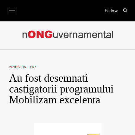
Skip
to
open
Follow
sear
content
form
nONGuvernamental
Stiri CSR / Stiri ONG
24/09/2015
CSR
Au fost desemnati
castigatorii programului
Mobilizam excelenta