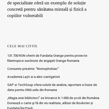
de specialitate oferă un exemplu de soluție
concretă pentru sănătatea mintală și fizică a
copiilor vulnerabili
CELE MAI CITITE
131.700 RON oferiti de Fundatia Orange pentru proiecte
filantropice sustinute de angajati Orange Romania
Consumix prezinta: “Nomophobiac”
Academia Lay’s si-a ales castigatorii
SAP si TechSoup ofera solutii de analiza, raportare si baze de
date pentru ONG-urile din Romania
„Magia unei biblioteci” se întoarce în 1.000 de școli din România.
Doneazǎ o carte şi fǎ din vis realitate, alături de Bookster și
Fundația Îmi Pasă