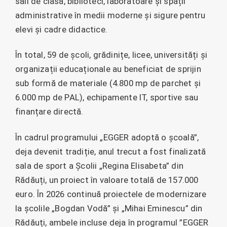
săli de clasă, biblioteci, laboratoare și spații
administrative în medii moderne și sigure pentru
elevi și cadre didactice.
În total, 59 de școli, grădinițe, licee, universități și
organizații educaționale au beneficiat de sprijin
sub formă de materiale (4.800 mp de parchet și
6.000 mp de PAL), echipamente IT, sportive sau
finanțare directă.
În cadrul programului „EGGER adoptă o școală”,
deja devenit tradiție, anul trecut a fost finalizată
sala de sport a Școlii „Regina Elisabeta” din
Rădăuți, un proiect în valoare totală de 157.000
euro. În 2026 continuă proiectele de modernizare
la școlile „Bogdan Vodă” și „Mihai Eminescu” din
Rădăuți, ambele incluse deja în programul ”EGGER