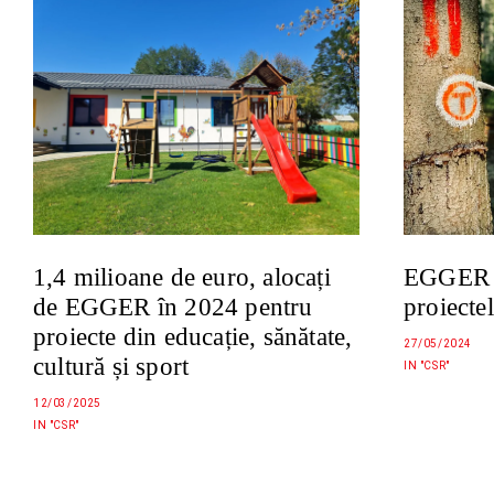
1,4 milioane de euro, alocați
EGGER a
de EGGER în 2024 pentru
proiecte
proiecte din educație, sănătate,
27/05/2024
cultură și sport
IN "CSR"
12/03/2025
IN "CSR"