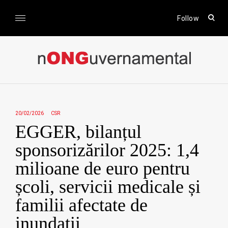
Skip
to
open
Follow
sear
content
form
nONGuvernamental
Stiri CSR / Stiri ONG
20/02/2026
CSR
EGGER, bilanțul
sponsorizărilor 2025: 1,4
milioane de euro pentru
școli, servicii medicale și
familii afectate de
inundații