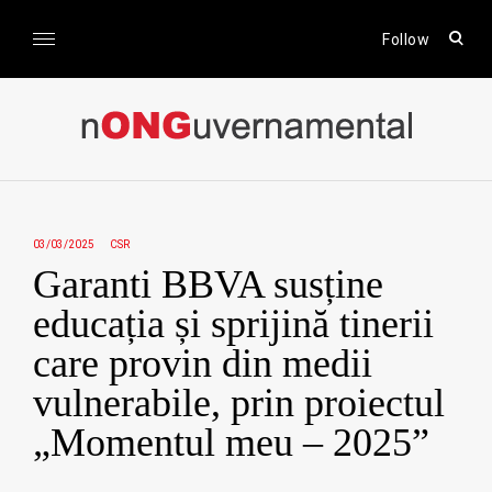
Skip
to
open
Follow
sear
content
form
nONGuvernamental
Stiri CSR / Stiri ONG
03/03/2025
CSR
Garanti BBVA susține
educația și sprijină tinerii
care provin din medii
vulnerabile, prin proiectul
„Momentul meu – 2025”