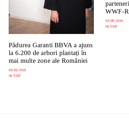
partener
WWF-Ro
02/09/2024
IN "CSR"
Pădurea Garanti BBVA a ajuns
la 6.200 de arbori plantați în
mai multe zone ale României
05/02/2025
IN "CSR"