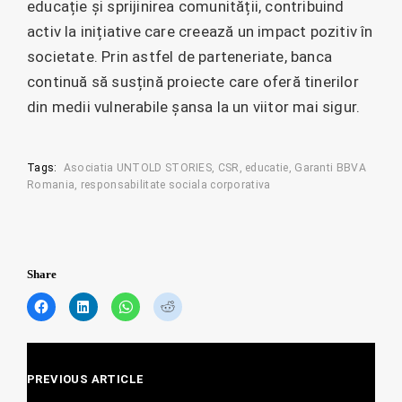
educație și sprijinirea comunității, contribuind
activ la inițiative care creează un impact pozitiv în
societate. Prin astfel de parteneriate, banca
continuă să susțină proiecte care oferă tinerilor
din medii vulnerabile șansa la un viitor mai sigur.
Tags:
Asociatia UNTOLD STORIES
CSR
educatie
Garanti BBVA
Romania
responsabilitate sociala corporativa
Share
C
C
C
C
l
l
l
l
i
i
i
i
c
c
c
c
Posts
k
k
k
k
t
t
t
t
PREVIOUS ARTICLE
navigation
o
o
o
o