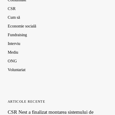
n
n
n
o
d
d
d
w
CSR
o
o
o
)
w
w
w
)
)
)
Cum să
Economie socială
Fundraising
Interviu
Mediu
ONG
Voluntariat
ARTICOLE RECENTE
CSR Nest a finalizat montarea sistemului de