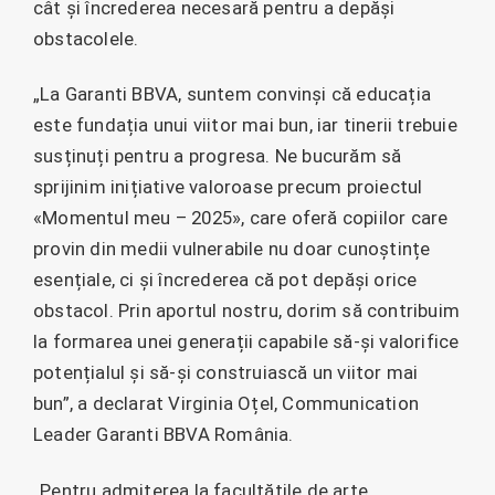
cât și încrederea necesară pentru a depăși
obstacolele.
„La Garanti BBVA, suntem convinși că educația
este fundația unui viitor mai bun, iar tinerii trebuie
susținuți pentru a progresa. Ne bucurăm să
sprijinim inițiative valoroase precum proiectul
«Momentul meu – 2025», care oferă copiilor care
provin din medii vulnerabile nu doar cunoștințe
esențiale, ci și încrederea că pot depăși orice
obstacol. Prin aportul nostru, dorim să contribuim
la formarea unei generații capabile să-și valorifice
potențialul și să-și construiască un viitor mai
bun”, a declarat Virginia Oțel, Communication
Leader Garanti BBVA România.
„Pentru admiterea la facultățile de arte,