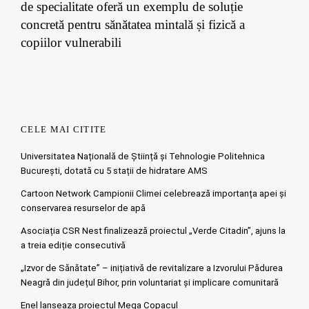
de specialitate oferă un exemplu de soluție
concretă pentru sănătatea mintală și fizică a
copiilor vulnerabili
CELE MAI CITITE
Universitatea Națională de Știință și Tehnologie Politehnica
București, dotată cu 5 stații de hidratare AMS
Cartoon Network Campionii Climei celebrează importanța apei și
conservarea resurselor de apă
Asociația CSR Nest finalizează proiectul „Verde Citadin”, ajuns la
a treia ediție consecutivă
„Izvor de Sănătate” – inițiativă de revitalizare a Izvorului Pădurea
Neagră din județul Bihor, prin voluntariat și implicare comunitară
Enel lanseaza proiectul Mega Copacul