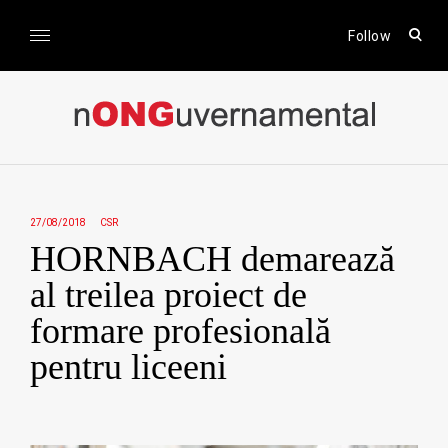
Skip
to
open
Follow
sear
content
form
nONGuvernamental
Stiri CSR / Stiri ONG
27/08/2018
CSR
HORNBACH demarează
al treilea proiect de
formare profesională
pentru liceeni