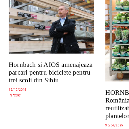
Hornbach si AIOS amenajeaza
parcari pentru biciclete pentru
trei scoli din Sibiu
12/10/2015
HORNBA
IN "CSR"
România 
reutiliza
plantelo
30/04/2025