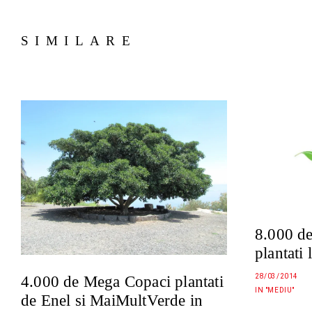
SIMILARE
8.000 d
plantati
28/03/2014
4.000 de Mega Copaci plantati
IN "MEDIU"
de Enel si MaiMultVerde in