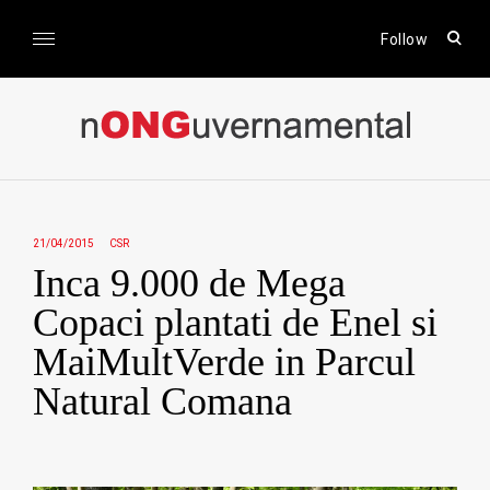
Skip
to
open
Follow
sear
content
form
nONGuvernamental
Stiri CSR / Stiri ONG
21/04/2015
CSR
Inca 9.000 de Mega
Copaci plantati de Enel si
MaiMultVerde in Parcul
Natural Comana