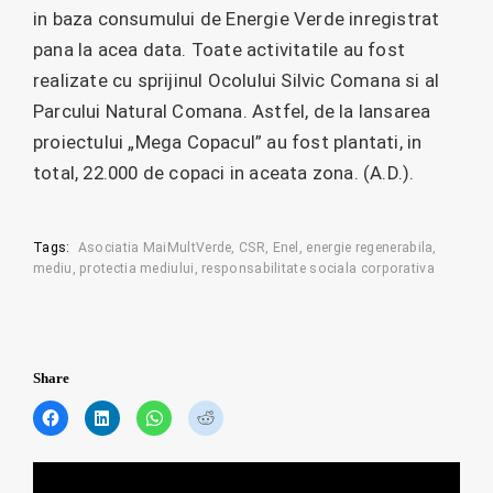
in baza consumului de Energie Verde inregistrat
pana la acea data. Toate activitatile au fost
realizate cu sprijinul Ocolului Silvic Comana si al
Parcului Natural Comana. Astfel, de la lansarea
proiectului „Mega Copacul” au fost plantati, in
total, 22.000 de copaci in aceata zona. (A.D.).
Tags:
Asociatia MaiMultVerde
CSR
Enel
energie regenerabila
mediu
protectia mediului
responsabilitate sociala corporativa
Share
C
C
C
C
l
l
l
l
i
i
i
i
c
c
c
c
Posts
k
k
k
k