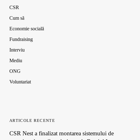
w
w
w
n
CSR
i
i
i
d
n
n
n
o
d
d
d
w
Cum să
o
o
o
)
w
w
w
Economie socială
)
)
)
Fundraising
Interviu
Mediu
ONG
Voluntariat
ARTICOLE RECENTE
CSR Nest a finalizat montarea sistemului de