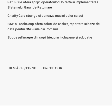
RetuRO le oferă sprijin operatorilor HoReCa în implementarea
Sistemului Garanție-Returnare
Charity Cars strange si doneaza masini celor saraci
SAP si TechSoup ofera solutii de analiza, raportare si baze de
date pentru ONG-urile din Romania
Succesul începe din copilărie, prin incluziune și educație
URMĂREȘTE-NE PE FACEBOOK