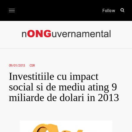
Skip
to
open
Follow
sear
content
form
nONGuvernamental
Stiri CSR / Stiri ONG
09/01/2013
CSR
Investitiile cu impact
social si de mediu ating 9
miliarde de dolari in 2013