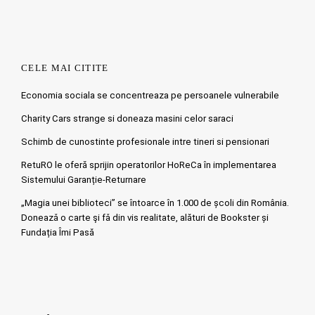
CELE MAI CITITE
Economia sociala se concentreaza pe persoanele vulnerabile
Charity Cars strange si doneaza masini celor saraci
Schimb de cunostinte profesionale intre tineri si pensionari
RetuRO le oferă sprijin operatorilor HoReCa în implementarea
Sistemului Garanție-Returnare
„Magia unei biblioteci” se întoarce în 1.000 de școli din România.
Doneazǎ o carte şi fǎ din vis realitate, alături de Bookster și
Fundația Îmi Pasă