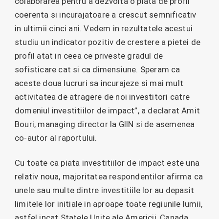
colaborarea pentru a dezvolta o piata de profil
coerenta si incurajatoare a crescut semnificativ
in ultimii cinci ani. Vedem in rezultatele acestui
studiu un indicator pozitiv de crestere a pietei de
profil atat in ceea ce priveste gradul de
sofisticare cat si ca dimensiune. Speram ca
aceste doua lucruri sa incurajeze si mai mult
activitatea de atragere de noi investitori catre
domeniul investitiilor de impact”, a declarat Amit
Bouri, managing director la GIIN si de asemenea
co-autor al raportului.
Cu toate ca piata investitiilor de impact este una
relativ noua, majoritatea respondentilor afirma ca
unele sau multe dintre investitiile lor au depasit
limitele lor initiale in aproape toate regiunile lumii,
astfel incat Statele Unite ale Americii, Canada,