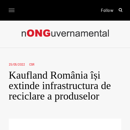
Skip
to
open
Follow
sear
content
form
nONGuvernamental
Stiri CSR / Stiri ONG
25/05/2022
CSR
Kaufland România își
extinde infrastructura de
reciclare a produselor