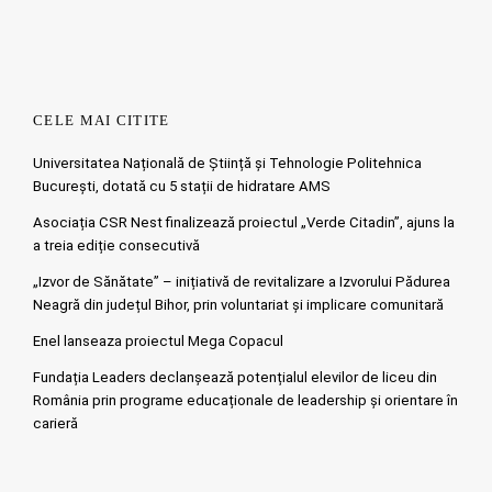
CELE MAI CITITE
Universitatea Națională de Știință și Tehnologie Politehnica
București, dotată cu 5 stații de hidratare AMS
Asociația CSR Nest finalizează proiectul „Verde Citadin”, ajuns la
a treia ediție consecutivă
„Izvor de Sănătate” – inițiativă de revitalizare a Izvorului Pădurea
Neagră din județul Bihor, prin voluntariat și implicare comunitară
Enel lanseaza proiectul Mega Copacul
Fundația Leaders declanșează potențialul elevilor de liceu din
România prin programe educaționale de leadership și orientare în
carieră