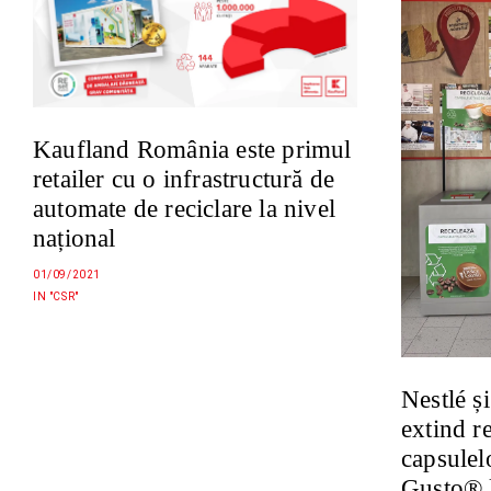
Kaufland România este primul
retailer cu o infrastructură de
automate de reciclare la nivel
național
01/09/2021
IN "CSR"
Nestlé ș
extind r
capsule
Gusto® l