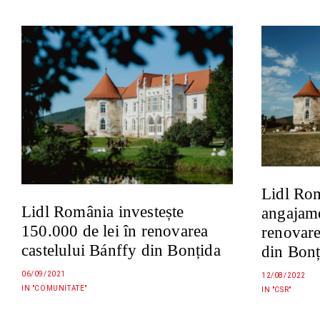
Lidl Ro
Lidl România investește
angajame
150.000 de lei în renovarea
renovare
castelului Bánffy din Bonțida
din Bonț
06/09/2021
12/08/2022
IN "COMUNITATE"
IN "CSR"