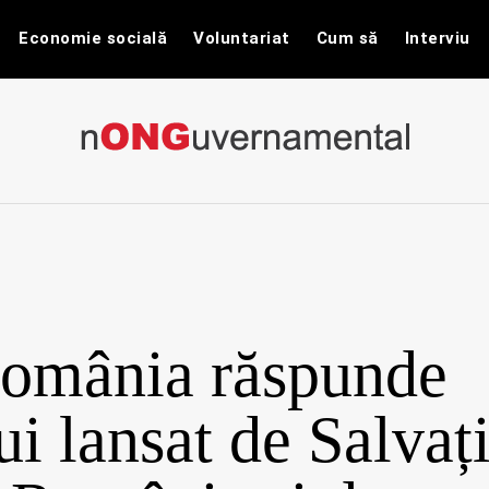
Economie socială
Voluntariat
Cum să
Interviu
nONGuvernam
Stiri CSR / Stiri ONG
România răspunde
ui lansat de Salvaț