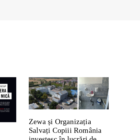
Zewa și Organizația
Salvați Copiii România
investesc în lucrări de