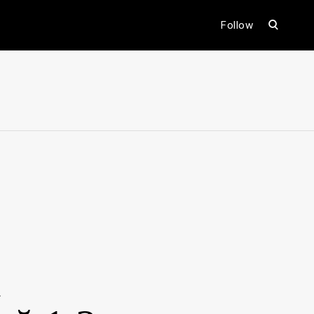
open
Follow
search
form
ental
i