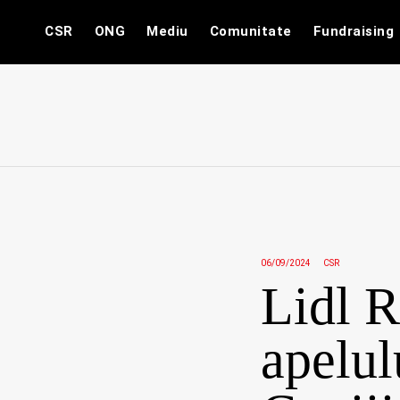
Skip
CSR
ONG
Mediu
Comunitate
Fundraising
to
content
06/09/2024
CSR
Lidl 
apelul