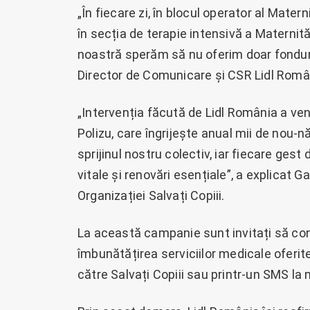
„În fiecare zi, în blocul operator al Matern
în secția de terapie intensivă a Maternităț
noastră sperăm să nu oferim doar fonduri,
Director de Comunicare și CSR Lidl Româ
„Intervenția făcută de Lidl România a ve
Polizu, care îngrijește anual mii de nou-
sprijinul nostru colectiv, iar fiecare ge
vitale și renovări esențiale”, a explicat 
Organizației Salvați Copiii.
La această campanie sunt invitați să cont
îmbunătățirea serviciilor medicale oferit
către Salvați Copiii sau printr-un SMS la