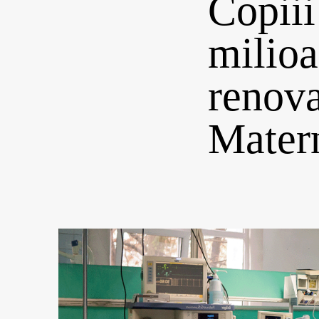
Copiii
milioa
renova
Matern