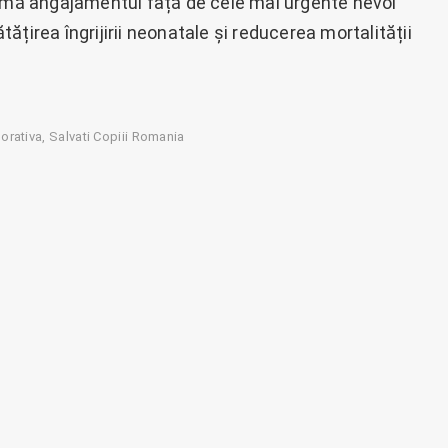
irmă angajamentul față de cele mai urgente nevoi
țirea îngrijirii neonatale și reducerea mortalității
orativa
Salvati Copiii Romania