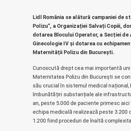
Lidl România se alătură campaniei de s
Polizu”, a Organizației Salvați Copiii, 
dotarea Blocului Operator, a Secției de 
Ginecologie IV și dotarea cu echipamen
Maternității Polizu din București.
Cunoscută drept cea mai importantă unita
Maternitatea Polizu din București se conf
său crucial în sistemul medical național,
îmbunătățiri substanțiale ale infrastructur
an, peste 5.000 de paciente primesc aici 
echipa medicală realizează peste 3.200 de
1.200 fiind proceduri de înaltă complexit