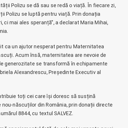
ității Polizu se dă sau se redă o viață. În fiecare zi,
ii Polizu se luptă pentru viață. Prin donația
 ci mai ales speranță”, a declarat Maria Mihai,
nia.
nit ca un ajutor nesperat pentru Maternitatea
născuți. Acum însă, maternitatea are nevoie de
st de generozitate se transformă în echipamente
Gabriela Alexandrescu, Președinte Executiv al
ribuie toți cei care își doresc să susțină
e nou-născuților din România, prin donații directe
 numărul 8844, cu textul SALVEZ.