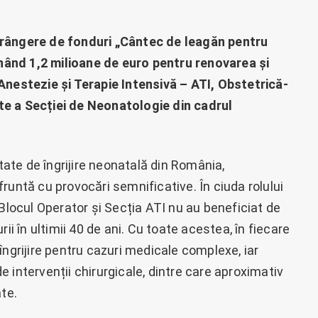
trângere de fonduri „Cântec de leagăn pentru
donând 1,2 milioane de euro pentru renovarea și
Anestezie și Terapie Intensivă – ATI, Obstetrică-
te a Secției de Neonatologie din cadrul
te de îngrijire neonatală din România,
runtă cu provocări semnificative. În ciuda rolului
 Blocul Operator și Secția ATI nu au beneficiat de
ii în ultimii 40 de ani. Cu toate acestea, în fiecare
îngrijire pentru cazuri medicale complexe, iar
 intervenții chirurgicale, dintre care aproximativ
ate.