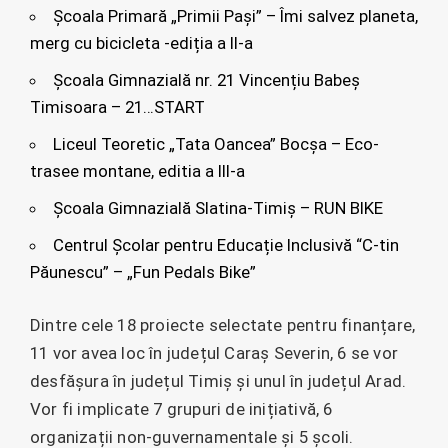
Școala Primară „Primii Pași” – Îmi salvez planeta,
merg cu bicicleta -ediția a II-a
Școala Gimnazială nr. 21 Vincențiu Babeș
Timisoara – 21…START
Liceul Teoretic „Tata Oancea” Bocșa – Eco-
trasee montane, editia a III-a
Școala Gimnazială Slatina-Timiș – RUN BIKE
Centrul Școlar pentru Educație Inclusivă “C-tin
Păunescu” – „Fun Pedals Bike”
Dintre cele 18 proiecte selectate pentru finanțare,
11 vor avea loc în județul Caraș Severin, 6 se vor
desfășura în județul Timiș și unul în județul Arad.
Vor fi implicate 7 grupuri de inițiativă, 6
organizații non-guvernamentale și 5 școli.