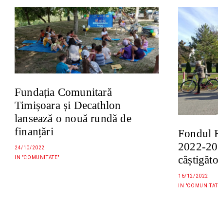
Fundația Comunitară
Timișoara și Decathlon
lansează o nouă rundă de
finanțări
Fondul R
2022-202
24/10/2022
câștigăt
IN "COMUNITATE"
16/12/2022
IN "COMUNITAT