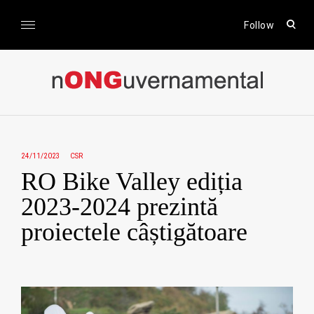
Skip
to
open
Follow
sear
content
form
nONGuvernamental
Stiri CSR / Stiri ONG
24/11/2023
CSR
RO Bike Valley ediția
2023-2024 prezintă
proiectele câștigătoare