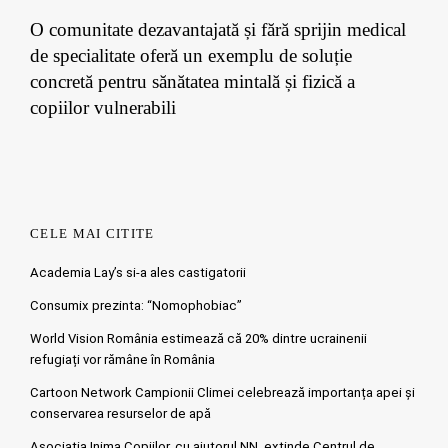
O comunitate dezavantajată și fără sprijin medical
de specialitate oferă un exemplu de soluție
concretă pentru sănătatea mintală și fizică a
copiilor vulnerabili
CELE MAI CITITE
Academia Lay’s si-a ales castigatorii
Consumix prezinta: “Nomophobiac”
World Vision România estimează că 20% dintre ucrainenii
refugiați vor rămâne în România
Cartoon Network Campionii Climei celebrează importanța apei și
conservarea resurselor de apă
Asociația Inima Copiilor, cu ajutorul NN, extinde Centrul de