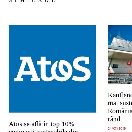
SIMILARE
Kaufland
mai sust
România 
rând
Atos se află în top 10%
24/07/2019
companii sustenabile din