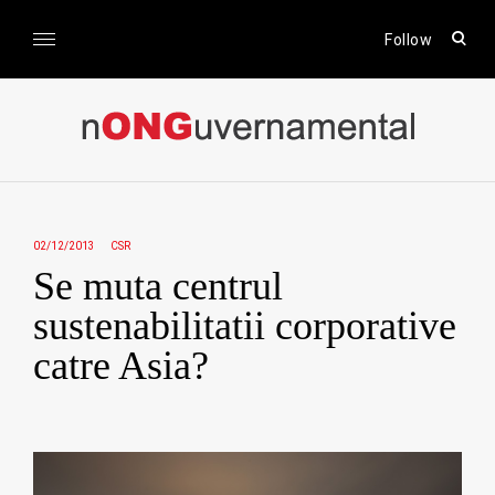
Skip
to
open
Follow
sear
content
form
nONGuvernamental
Stiri CSR / Stiri ONG
02/12/2013
CSR
Se muta centrul
sustenabilitatii corporative
catre Asia?