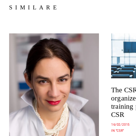
SIMILARE
The CSR
organize
training 
CSR
16/02/2015
IN "CSR"