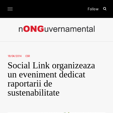
Skip
to
open
Follow
sear
content
form
nONGuvernamental
Stiri CSR / Stiri ONG
18/04/2014
CSR
Social Link organizeaza
un eveniment dedicat
raportarii de
sustenabilitate