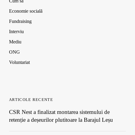
d
d
d
w
Cum să
o
o
o
)
w
w
w
Economie socială
)
)
)
Fundraising
Interviu
Mediu
ONG
Voluntariat
ARTICOLE RECENTE
CSR Nest a finalizat montarea sistemului de
retenție a deșeurilor plutitoare la Barajul Leșu