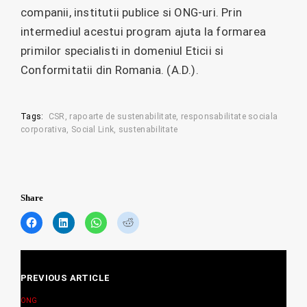
companii, institutii publice si ONG-uri. Prin
intermediul acestui program ajuta la formarea
primilor specialisti in domeniul Eticii si
Conformitatii din Romania. (A.D.).
Tags:
CSR
rapoarte de sustenabilitate
responsabilitate sociala
corporativa
Social Link
sustenabilitate
Share
C
C
C
C
l
l
l
l
i
i
i
i
c
c
c
c
Posts
k
k
k
k
t
t
t
t
PREVIOUS ARTICLE
navigation
o
o
o
o
s
s
s
s
ONG