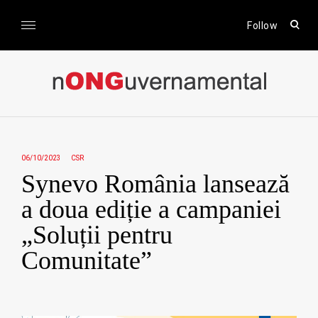
Skip
to
open
Follow
sear
content
form
nONGuvernamental
Stiri CSR / Stiri ONG
06/10/2023
CSR
Synevo România lansează
a doua ediție a campaniei
„Soluții pentru
Comunitate”