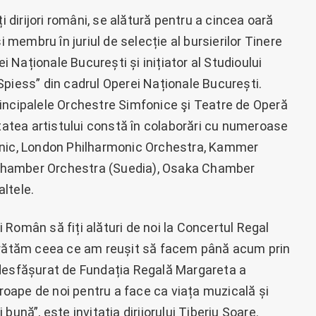
i dirijori români, se alătură pentru a cincea oară
i membru în juriul de selecție al bursierilor Tinere
ei Naționale București și inițiator al Studioului
Spiess” din cadrul Operei Naționale București.
incipalele Orchestre Simfonice şi Teatre de Operă
itatea artistului constă în colaborări cu numeroase
onic, London Philharmonic Orchestra, Kammer
Chamber Orchestra (Suedia), Osaka Chamber
ltele.
Român să fiți alături de noi la Concertul Regal
 arătăm ceea ce am reușit să facem până acum prin
 desfășurat de Fundația Regală Margareta a
proape de noi pentru a face ca viața muzicală și
ună”, este invitația dirijorului Tiberiu Soare.