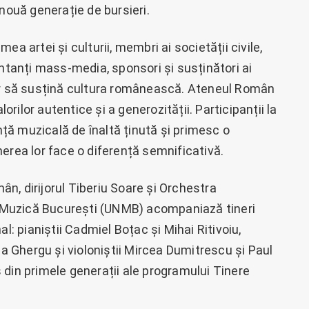
 nouă generație de bursieri.
a artei și culturii, membri ai societății civile,
entanți mass-media, sponsori și susținători ai
tor să susțină cultura românească. Ateneul Român
lorilor autentice și a generozității. Participanții la
ă muzicală de înaltă ținută și primesc o
erea lor face o diferență semnificativă.
n, dirijorul Tiberiu Soare și Orchestra
de Muzică București (UNMB) acompaniază tineri
l: pianiștii Cadmiel Boțac și Mihai Ritivoiu,
la Ghergu și violoniștii Mircea Dumitrescu și Paul
 din primele generații ale programului Tinere