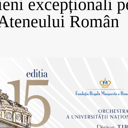
eni excepționali p
 Ateneului Român