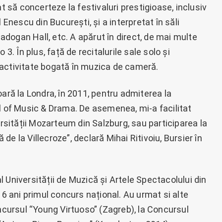
at să concerteze la festivaluri prestigioase, inclusiv
 Enescu din București, și a interpretat în săli
dogan Hall, etc. A apărut în direct, de mai multe
3. În plus, față de recitalurile sale solo și
 o activitate bogată în muzica de cameră.
oară la Londra, în 2011, pentru admiterea la
ol of Music & Drama. De asemenea, mi-a facilitat
ersității Mozarteum din Salzburg, sau participarea la
e la Villecroze”, declară Mihai Ritivoiu, Bursier în
 Universității de Muzică și Artele Spectacolului din
 6 ani primul concurs național. Au urmat si alte
oncursul “Young Virtuoso” (Zagreb), la Concursul