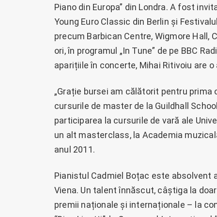
Piano din Europa” din Londra. A fost invit
Young Euro Classic din Berlin și Festivalul
precum Barbican Centre, Wigmore Hall, Ca
ori, în programul „In Tune” de pe BBC Radio 
aparițiile în concerte, Mihai Ritivoiu are
„Grație bursei am călătorit pentru prima 
cursurile de master de la Guildhall Scho
participarea la cursurile de vară ale Univ
un alt masterclass, la Academia muzicală d
anul 2011.
Pianistul Cadmiel Boțac este absolvent al
Viena. Un talent înnăscut, câștiga la doar
premii naționale și internaționale – la c