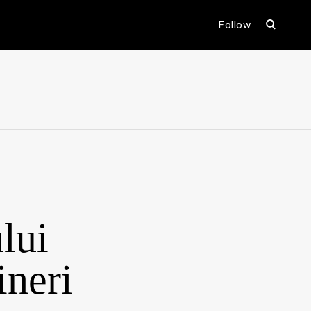
open
Follow
search
form
ental
lui
ineri