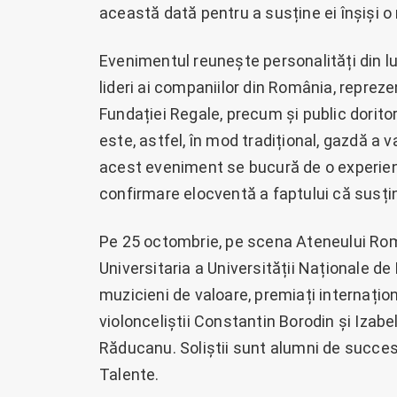
această dată pentru a susține ei înșiși o
Evenimentul reunește personalități din lume
lideri ai companiilor din România, reprez
Fundației Regale, precum și public dori
este, astfel, în mod tradițional, gazdă a va
acest eveniment se bucură de o experienț
confirmare elocventă a faptului că susțin
Pe 25 octombrie, pe scena Ateneului Româ
Universitaria a Universității Naționale 
muzicieni de valoare, premiați internaționa
violonceliștii Constantin Borodin și Izabe
Răducanu. Soliștii sunt alumni de succes
Talente.