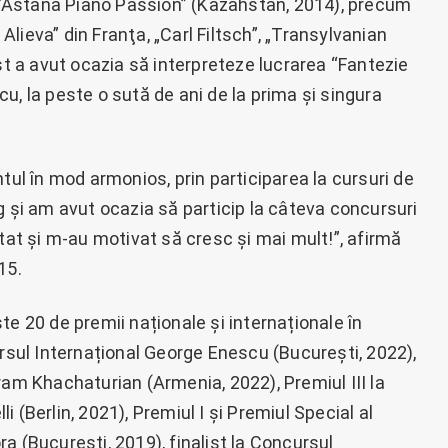
al “Astana Piano Passion” (Kazahstan, 2014), precum
 Alieva” din Franţa, „Carl Filtsch”, „Transylvanian
ist a avut ocazia să interpreteze lucrarea “Fantezie
u, la peste o sută de ani de la prima și singura
tul în mod armonios, prin participarea la cursuri de
g și am avut ocazia să particip la câteva concursuri
utat și m-au motivat să cresc și mai mult!”, afirmă
15.
te 20 de premii naționale și internaționale în
ursul Internațional George Enescu (București, 2022),
ram Khachaturian (Armenia, 2022), Premiul III la
 (Berlin, 2021), Premiul I și Premiul Special al
a (București, 2019), finalist la Concursul