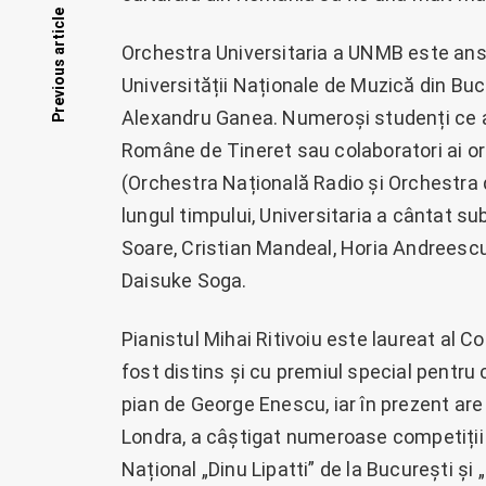
Posts
Previous article
Orchestra Universitaria a UNMB este ans
navigation
Universității Naționale de Muzică din Buc
Alexandru Ganea. Numeroși studenți ce 
Române de Tineret sau colaboratori ai or
(Orchestra Națională Radio și Orchestra
lungul timpului, Universitaria a cântat s
Soare, Cristian Mandeal, Horia Andreescu
Daisuke Soga.
Pianistul Mihai Ritivoiu este laureat al 
fost distins și cu premiul special pentru
pian de George Enescu, iar în prezent are o
Londra, a câștigat numeroase competiții n
Național „Dinu Lipatti” de la București și