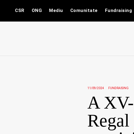
Skip
CSR
ONG
Mediu
Comunitate
Fundraising
to
content
11/09/2024
FUNDRAISING
A XV-a
Regal 