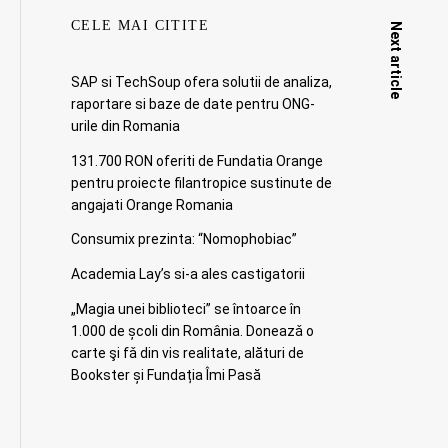
CELE MAI CITITE
Next article
SAP si TechSoup ofera solutii de analiza,
raportare si baze de date pentru ONG-
urile din Romania
131.700 RON oferiti de Fundatia Orange
pentru proiecte filantropice sustinute de
angajati Orange Romania
Consumix prezinta: “Nomophobiac”
Academia Lay’s si-a ales castigatorii
„Magia unei biblioteci” se întoarce în
1.000 de școli din România. Doneazǎ o
carte şi fǎ din vis realitate, alături de
Bookster și Fundația Îmi Pasă