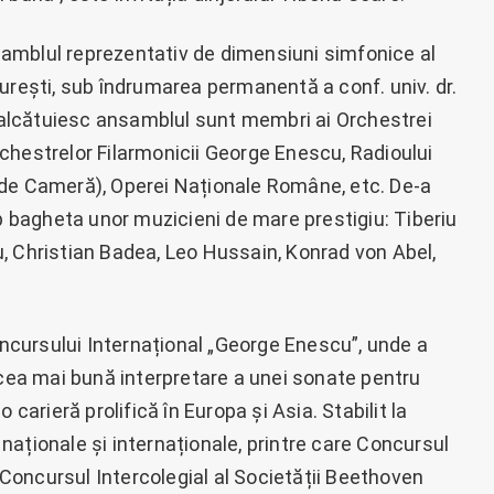
amblul reprezentativ de dimensiuni simfonice al
urești, sub îndrumarea permanentă a conf. univ. dr.
alcătuiesc ansamblul sunt membri ai Orchestrei
chestrelor Filarmonicii George Enescu, Radioului
 de Cameră), Operei Naționale Române, etc. De-a
ub bagheta unor muzicieni de mare prestigiu: Tiberiu
, Christian Badea, Leo Hussain, Konrad von Abel,
Concursului Internațional „George Enescu”, unde a
 cea mai bună interpretare a unei sonate pentru
 carieră prolifică în Europa și Asia. Stabilit la
aționale și internaționale, printre care Concursul
 „Concursul Intercolegial al Societății Beethoven