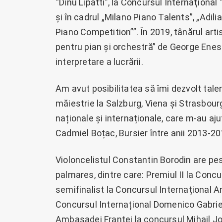
“Dinu Lipatti”, la Concursul Internaţion
și în cadrul „Milano Piano Talents”, „Adilia
Piano Competition””. În 2019, tânărul art
pentru pian și orchestră” de George Enesc
interpretare a lucrării.
Am avut posibilitatea să îmi dezvolt talen
măiestrie la Salzburg, Viena și Strasbour
naționale și internaționale, care m-au aj
Cadmiel Boțac, Bursier între anii 2013-20
Violoncelistul Constantin Borodin are pes
palmares, dintre care: Premiul II la Conc
semifinalist la Concursul Internațional A
Concursul Internațional Domenico Gabrielli
Ambasadei Franței la concursul Mihail Jor