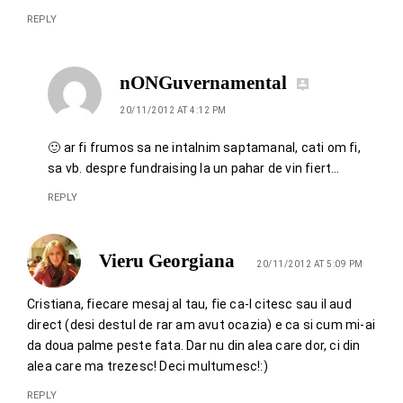
REPLY
nONGuvernamental
20/11/2012 AT 4:12 PM
🙂 ar fi frumos sa ne intalnim saptamanal, cati om fi,
sa vb. despre fundraising la un pahar de vin fiert…
REPLY
Vieru Georgiana
20/11/2012 AT 5:09 PM
Cristiana, fiecare mesaj al tau, fie ca-l citesc sau il aud
direct (desi destul de rar am avut ocazia) e ca si cum mi-ai
da doua palme peste fata. Dar nu din alea care dor, ci din
alea care ma trezesc! Deci multumesc!:)
REPLY