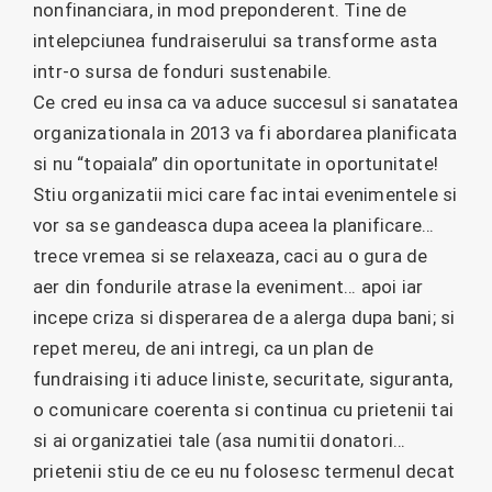
nonfinanciara, in mod preponderent. Tine de
intelepciunea fundraiserului sa transforme asta
intr-o sursa de fonduri sustenabile.
Ce cred eu insa ca va aduce succesul si sanatatea
organizationala in 2013 va fi abordarea planificata
si nu “topaiala” din oportunitate in oportunitate!
Stiu organizatii mici care fac intai evenimentele si
vor sa se gandeasca dupa aceea la planificare…
trece vremea si se relaxeaza, caci au o gura de
aer din fondurile atrase la eveniment… apoi iar
incepe criza si disperarea de a alerga dupa bani; si
repet mereu, de ani intregi, ca un plan de
fundraising iti aduce liniste, securitate, siguranta,
o comunicare coerenta si continua cu prietenii tai
si ai organizatiei tale (asa numitii donatori…
prietenii stiu de ce eu nu folosesc termenul decat