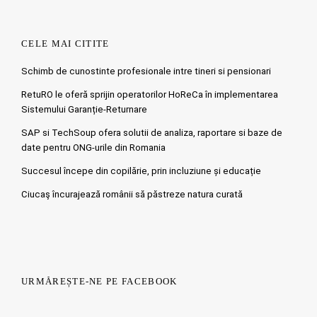
CELE MAI CITITE
Schimb de cunostinte profesionale intre tineri si pensionari
RetuRO le oferă sprijin operatorilor HoReCa în implementarea
Sistemului Garanție-Returnare
SAP si TechSoup ofera solutii de analiza, raportare si baze de
date pentru ONG-urile din Romania
Succesul începe din copilărie, prin incluziune și educație
Ciucaş încurajează românii să păstreze natura curată
URMĂREȘTE-NE PE FACEBOOK