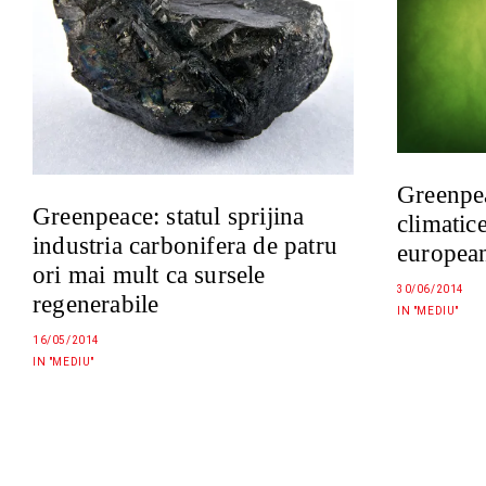
Greenpea
Greenpeace: statul sprijina
climatic
industria carbonifera de patru
europea
ori mai mult ca sursele
30/06/2014
regenerabile
IN "MEDIU"
16/05/2014
IN "MEDIU"