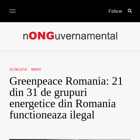
Skip
to
open
Follow
sear
content
form
nONGuvernamental
Stiri CSR / Stiri ONG
22/06/2016
MEDIU
Greenpeace Romania: 21
din 31 de grupuri
energetice din Romania
functioneaza ilegal