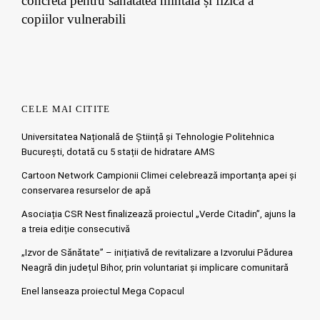
concretă pentru sănătatea mintală și fizică a
copiilor vulnerabili
CELE MAI CITITE
Universitatea Națională de Știință și Tehnologie Politehnica
București, dotată cu 5 stații de hidratare AMS
Cartoon Network Campionii Climei celebrează importanța apei și
conservarea resurselor de apă
Asociația CSR Nest finalizează proiectul „Verde Citadin”, ajuns la
a treia ediție consecutivă
„Izvor de Sănătate” – inițiativă de revitalizare a Izvorului Pădurea
Neagră din județul Bihor, prin voluntariat și implicare comunitară
Enel lanseaza proiectul Mega Copacul