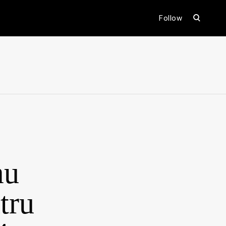
open
Follow
search
form
ental
au
tru