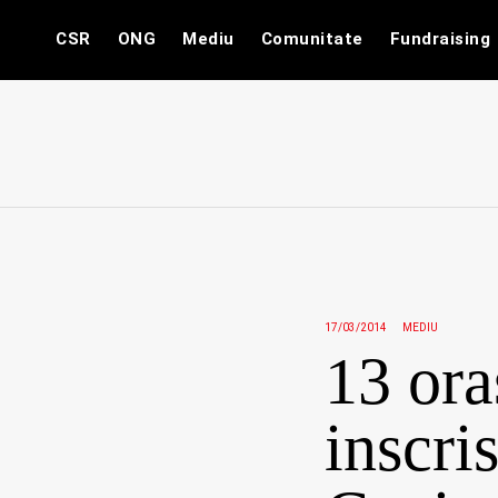
Skip
CSR
ONG
Mediu
Comunitate
Fundraising
to
content
17/03/2014
MEDIU
13 ora
inscri