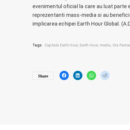
evenimentul oficial la care au luat parte
reprezentanti mass-media si au beneficiat
implicarea echipei Earth Hour Global. (A.D
Tags:
Capitala Earth Hour
Earth Hour
mediu
Ora Paman
C
C
C
C
Share
l
l
l
l
i
i
i
i
c
c
c
c
k
k
k
k
t
t
t
t
o
o
o
o
s
s
s
s
h
h
h
h
a
a
a
a
r
r
r
r
e
e
e
e