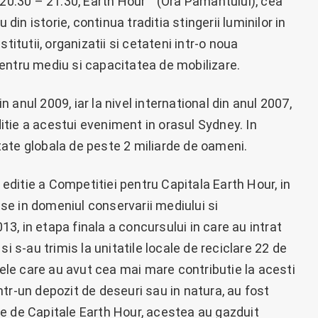
 20.30 – 21.30, Earth Hour™ (Ora Pamantului), cea
n istorie, continua traditia stingerii luminilor in
titutii, organizatii si cetateni intr-o noua
entru mediu si capacitatea de mobilizare.
anul 2009, iar la nivel international din anul 2007,
tie a acestui eveniment in orasul Sydney. In
ate globala de peste 2 miliarde de oameni.
ditie a Competitiei pentru Capitala Earth Hour, in
oase in domeniul conservarii mediului si
013, in etapa finala a concursului in care au intrat
i s-au trimis la unitatile locale de reciclare 22 de
sele care au avut cea mai mare contributie la acesti
 intr-un depozit de deseuri sau in natura, au fost
tate de Capitale Earth Hour, acestea au gazduit