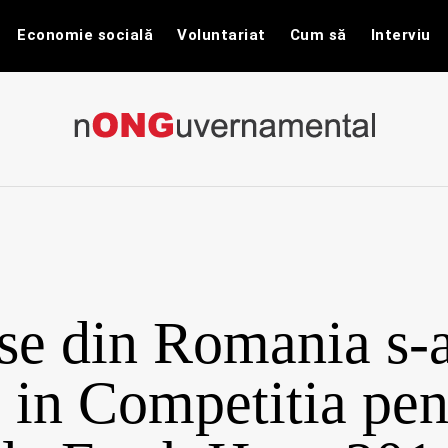
Economie socială
Voluntariat
Cum să
Interviu
nONGuvernam
Stiri CSR / Stiri ONG
se din Romania s-
s in Competitia pen