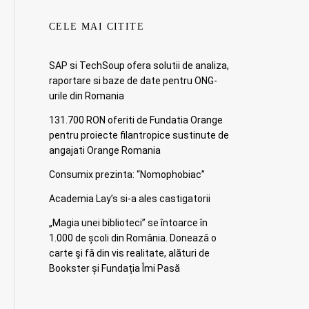
CELE MAI CITITE
SAP si TechSoup ofera solutii de analiza,
raportare si baze de date pentru ONG-
urile din Romania
131.700 RON oferiti de Fundatia Orange
pentru proiecte filantropice sustinute de
angajati Orange Romania
Consumix prezinta: “Nomophobiac”
Academia Lay’s si-a ales castigatorii
„Magia unei biblioteci” se întoarce în
1.000 de școli din România. Doneazǎ o
carte şi fǎ din vis realitate, alături de
Bookster și Fundația Îmi Pasă