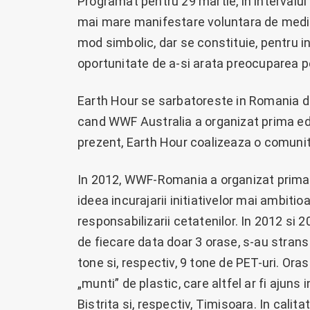
Programat pentru 29 martie, in intervalul
mai mare manifestare voluntara de mediu di
mod simbolic, dar se constituie, pentru ins
oportunitate de a-si arata preocuparea p
Earth Hour se sarbatoreste in Romania din 
cand WWF Australia a organizat prima edi
prezent, Earth Hour coalizeaza o comunit
In 2012, WWF-Romania a organizat prima e
ideea incurajarii initiativelor mai ambiti
responsabilizarii cetatenilor. In 2012 si 2
de fiecare data doar 3 orase, s-au strans s
tone si, respectiv, 9 tone de PET-uri. Ora
„munti” de plastic, care altfel ar fi ajuns
Bistrita si, respectiv, Timisoara. In cali