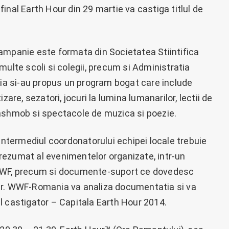
inal Earth Hour din 29 martie va castiga titlul de
ampanie este formata din Societatea Stiintifica
multe scoli si colegii, precum si Administratia
tia si-au propus un program bogat care include
zare, sezatori, jocuri la lumina lumanarilor, lectii de
lashmob si spectacole de muzica si poezie.
 intermediul coordonatorului echipei locale trebuie
rezumat al evenimentelor organizate, intr-un
 WWF, precum si documente-suport ce dovedesc
ar. WWF-Romania va analiza documentatia si va
l castigator – Capitala Earth Hour 2014.