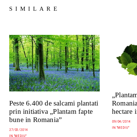
SIMILARE
„Plantam
Romania
Peste 6.400 de salcami plantati
hectare 
prin initiativa „Plantam fapte
bune in Romania”
09/04/2014
IN "MEDIU"
27/03/2014
IN "MEDIU"