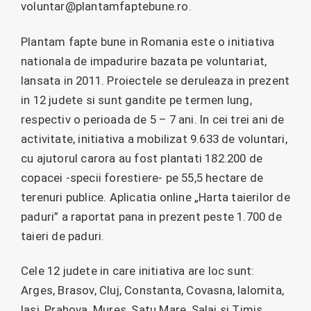
voluntar@plantamfaptebune.ro.
Plantam fapte bune in Romania este o initiativa
nationala de impadurire bazata pe voluntariat,
lansata in 2011. Proiectele se deruleaza in prezent
in 12 judete si sunt gandite pe termen lung,
respectiv o perioada de 5 – 7 ani. In cei trei ani de
activitate, initiativa a mobilizat 9.633 de voluntari,
cu ajutorul carora au fost plantati 182.200 de
copacei -specii forestiere- pe 55,5 hectare de
terenuri publice. Aplicatia online „Harta taierilor de
paduri” a raportat pana in prezent peste 1.700 de
taieri de paduri.
Cele 12 judete in care initiativa are loc sunt:
Arges, Brasov, Cluj, Constanta, Covasna, Ialomita,
Iasi, Prahova, Mures, Satu Mare, Salaj si Timis.