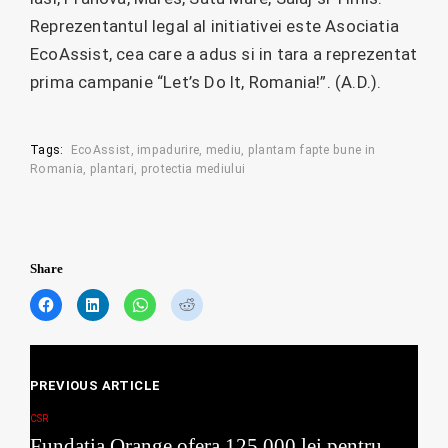
Reprezentantul legal al initiativei este Asociatia
EcoAssist, cea care a adus si in tara a reprezentat
prima campanie “Let’s Do It, Romania!”. (A.D.).
Tags:
EcoAssist
impadurire
mediu
plantam fapte bune in
Romania
plantari
protectia mediului
Share
C
C
C
C
l
l
l
l
i
i
i
i
c
c
c
c
Posts
k
k
k
k
t
t
t
t
PREVIOUS ARTICLE
navigation
o
o
o
o
s
s
s
s
CSR
h
h
h
h
Fundatia Orange ofera 125.000 lei pentru