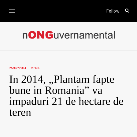
Skip
to
open
Follow
sear
content
form
nONGuvernamental
Stiri CSR / Stiri ONG
25/02/2014
MEDIU
In 2014, „Plantam fapte
bune in Romania” va
impaduri 21 de hectare de
teren