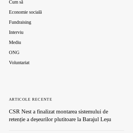
o
o
o
)
Cum să
w
w
w
)
)
)
Economie socială
Fundraising
Interviu
Mediu
ONG
Voluntariat
ARTICOLE RECENTE
CSR Nest a finalizat montarea sistemului de
retenție a deșeurilor plutitoare la Barajul Leșu