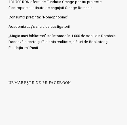
131.700 RON oferiti de Fundatia Orange pentru proiecte
filantropice sustinute de angajati Orange Romania
Consumix prezinta: “Nomophobiac”
Academia Lay’s si-a ales castigatorii
„Magia unei biblioteci” se întoarce în 1.000 de școli din România.
Doneazǎ o carte şi fǎ din vis realitate, alături de Bookster și
Fundația Îmi Pasă
URMĂREȘTE-NE PE FACEBOOK