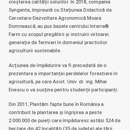
creșterea calității solurilor. În 2018, compania
Syngenta, împreună cu Stațiunea Didactică de
Cercetare-Dezvoltare Agronomică Moara
Domnească, au pus bazele centrului Interra®
Farm cu scopul pregătirii și instruirii viitoarei
generație de fermieri în domeniul practicilor
agriculturii sustenabile.
Acțiunea de împădurire va fi precedată de o
prezentare a importanței perdelelor forestiere în
agricultură, pe care Asist. Univ. dr. ing. Mihai
Enescu o va susține pentru studenții participanți.
Din 2011, Plantăm fapte bune în România a
contribuit la plantarea și îngrijirea a peste
2.000.000 de puieți care împăduresc astăzi 524 de
hectare din 42 localități (35 de județe) ale țării.