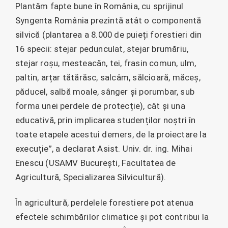
Plantăm fapte bune în România, cu sprijinul
Syngenta România prezintă atât o componentă
silvică (plantarea a 8.000 de puieți forestieri din
16 specii: stejar pedunculat, stejar brumăriu,
stejar roșu, mesteacăn, tei, frasin comun, ulm,
paltin, arțar tătărăsc, salcâm, sălcioară, măceș,
păducel, salbă moale, sânger și porumbar, sub
forma unei perdele de protecție), cât și una
educativă, prin implicarea studenților noștri în
toate etapele acestui demers, de la proiectare la
execuție”, a declarat Asist. Univ. dr. ing. Mihai
Enescu (USAMV București, Facultatea de
Agricultură, Specializarea Silvicultură).
În agricultură, perdelele forestiere pot atenua
efectele schimbărilor climatice și pot contribui la