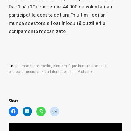
Dacă până în pandemie, 44.000 de voluntari au
participat la aceste acțiuni, în ultimii doi ani
munca acestora a fost înlocuită cu zilieri și
echipamente mecanizate.
Tags:
impadurire
mediu
plantam fapte bune in Romania
protectia mediului
Ziua Internationala a Padurilor
Share
C
C
C
C
l
l
l
l
i
i
i
i
c
c
c
c
Posts
k
k
k
k