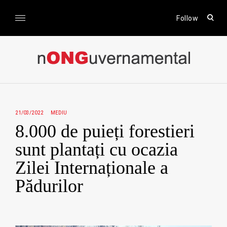
Skip
to
open
Follow
sear
content
form
nONGuvernamental
Stiri CSR / Stiri ONG
21/03/2022
MEDIU
8.000 de puieți forestieri
sunt plantați cu ocazia
Zilei Internaționale a
Pădurilor