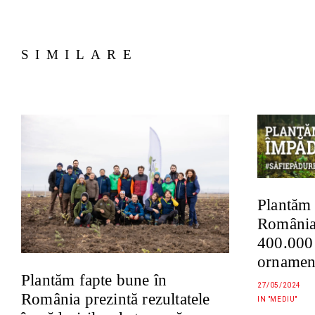
SIMILARE
Plantăm 
România
400.000 d
ornament
Plantăm fapte bune în
27/05/2024
România prezintă rezultatele
IN "MEDIU"