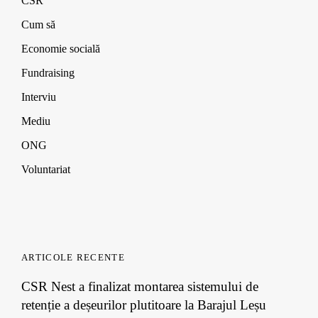
CSR
w
w
w
n
i
i
i
d
Cum să
n
n
n
o
d
d
d
w
Economie socială
o
o
o
)
w
w
w
Fundraising
)
)
)
Interviu
Mediu
ONG
Voluntariat
ARTICOLE RECENTE
CSR Nest a finalizat montarea sistemului de
retenție a deșeurilor plutitoare la Barajul Leșu