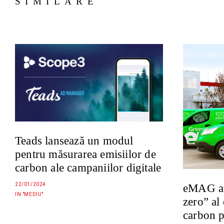
SIMILARE
Teads lansează un modul
pentru măsurarea emisiilor de
carbon ale campaniilor digitale
22/01/2024
eMAG ati
IN "MEDIU"
zero” al
carbon p