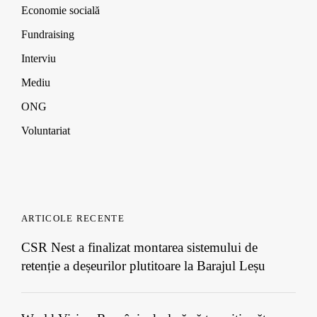
w
w
w
Economie socială
)
)
)
Fundraising
Interviu
Mediu
ONG
Voluntariat
ARTICOLE RECENTE
CSR Nest a finalizat montarea sistemului de
retenție a deșeurilor plutitoare la Barajul Leșu