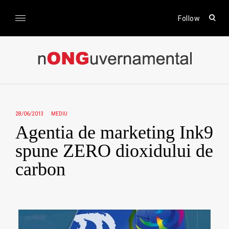
Skip
to
open
Follow
sear
content
form
nONGuvernamental
Stiri CSR / Stiri ONG
28/06/2013
MEDIU
Agentia de marketing Ink9
spune ZERO dioxidului de
carbon